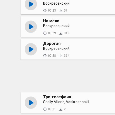
Воскресенский
00:23
57
На мели
Воскресенский
00:29
319
Дорогая
Воскресенский
00:28
364
Три телефона
Scally Milano, Voskresenskii
00:31
2