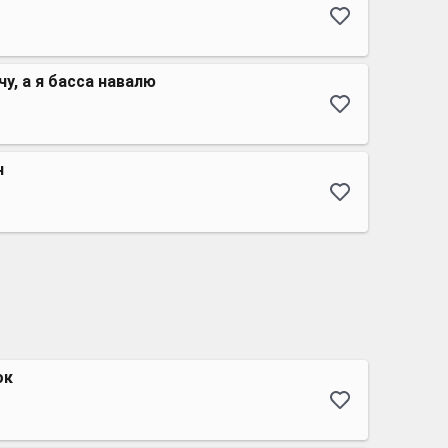
у, а я басса навалю
н
ок