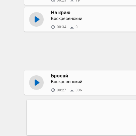
00:23
19
На краю
Воскресенский
00:34
0
Бросай
Воскресенский
00:27
306