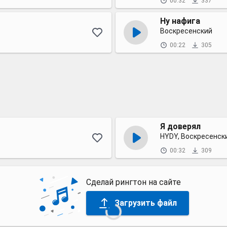
00:32
337
Ну нафига
Воскресенский
00:22
305
Я доверял
HYDY, Воскресенск
00:32
309
Сделай рингтон на сайте
Загрузить файл