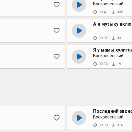
Воскресенский
00:41
335
А я музыку включ
00:32
331
Я у мамы хулига
Воскресенский
00:33
19
Последний звон
Воскресенский
00:30
316