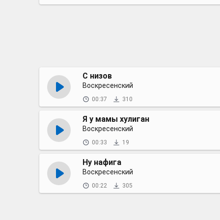
С низов
Воскресенский
00:37
310
Я у мамы хулиган
Воскресенский
00:33
19
Ну нафига
Воскресенский
00:22
305