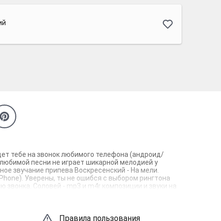
ий
йдет тебе на звонок любимого телефона (андроид/
а любимой песни не играет шикарной мелодией у
ное звучание припева Воскресенский - На мели.
iPhone). Уверены, ты не ошибся с выбором рингтона
 звонка. Соловей - mp3 и m4r композиции и звуки на
Правила пользования