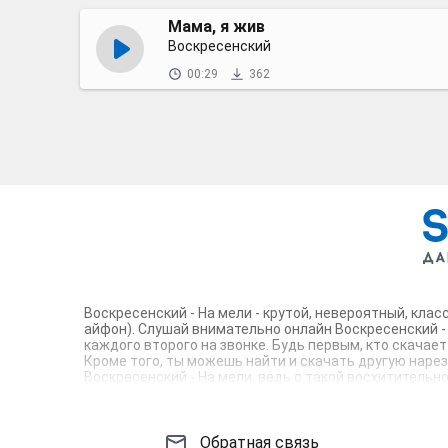
Мама, я жив
Воскресенский
00:29
362
Воскресенский - На мели - крутой, невероятный, кла
айфон). Слушай внимательно онлайн Воскресенский - 
каждого второго на звонке. Будь первым, кто скачае
Кроме того, ты можешь найти и скачать другую нарез
Воскресенский - На мели, ведь с такой восхитительн
звонок, которые зацепят тебя и всех вокруг. Твой те
Обратная связь