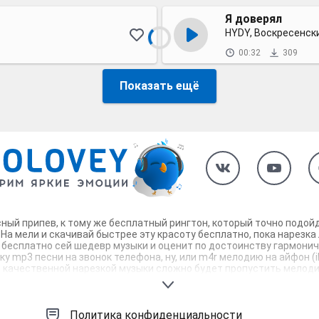
Я доверял
HYDY, Воскресенск
00:32
309
Показать ещё
ссный припев, к тому же бесплатный рингтон, который точно подо
На мели и скачивай быстрее эту красоту бесплатно, пока нарезк
т бесплатно сей шедевр музыки и оценит по достоинству гармонич
ку mp3 песни на звонок телефона, ну, или m4r мелодию на айфон (
о качественной нарезкой музыки сложно будет пропустить мелодию
лефон достоин!
Политика конфиденциальности