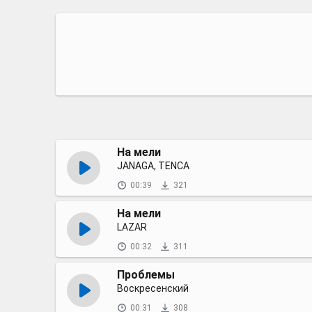
На мели
JANAGA, TENCA
00:39
321
На мели
LAZAR
00:32
311
Проблемы
Воскресенский
00:31
308