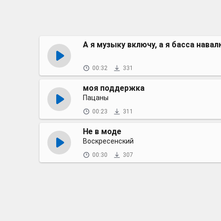
А я музыку включу, а я басса навал
00:32
331
моя поддержка
Пацаны
00:23
311
Не в моде
Воскресенский
00:30
307