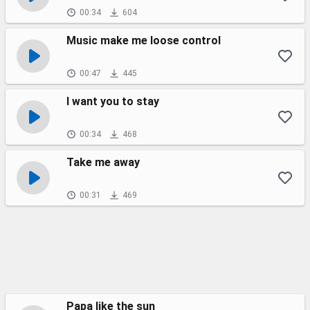
00:34
604
Music make me loose control
00:47
445
I want you to stay
00:34
468
Take me away
00:31
469
Papa like the sun