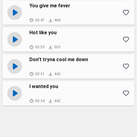
You give me fever
00:47
468
Hot like you
00:53
503
Don't tryna cool me down
00:31
442
I wanted you
00:34
442