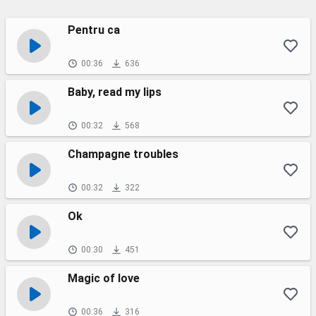
Pentru ca
00:36
636
Baby, read my lips
00:32
568
Champagne troubles
00:32
322
Ok
00:30
451
Magic of love
00:36
316