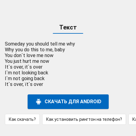
Текст
Someday you should tell me why
Why you do this to me, baby
You don`t love me now
You just hurt me now
It`s over, it`s over
I`m not looking back
I`m not going back
It`s over, ït`s over
СКАЧАТЬ ДЛЯ ANDROID
Как скачать?
Как установить рингтон на телефон?
К