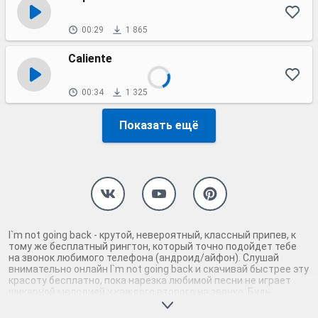
00:29
1 865
Caliente
00:34
1 325
Показать ещё
I`m not going back - крутой, невероятный, классный припев, к
тому же бесплатный рингтон, который точно подойдет тебе
на звонок любимого телефона (андроид/айфон). Слушай
внимательно онлайн I`m not going back и скачивай быстрее эту
красоту бесплатно, пока нарезка любимой песни не играет
шикарной мелодией у каждого второго на звонке. Будь
первым, кто скачает бесплатно сей шедевр музыки и оценит
по достоинству гармоничное звучание припева I`m not going