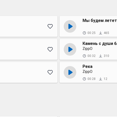
Мы будем летет
00:25
465
Камень с души 6
ZippO
00:32
310
Река
ZippO
00:28
12