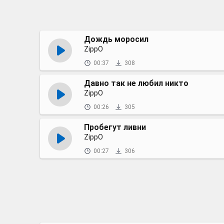
Дождь моросил
ZippO
00:37
308
Давно так не любил никто
ZippO
00:26
305
Пробегут ливни
ZippO
00:27
306