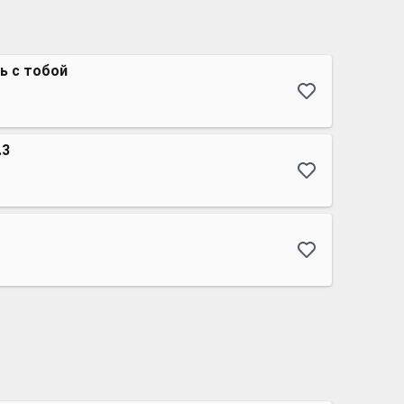
ь с тобой
.3