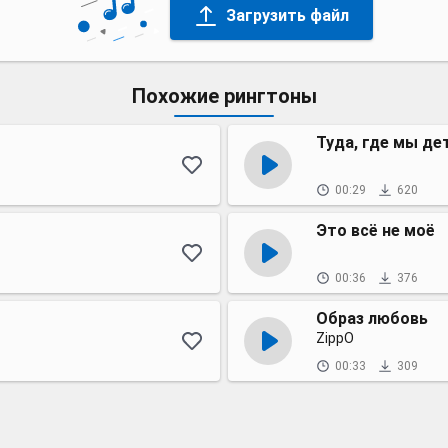
Загрузить файл
Похожие рингтоны
Туда, где мы де
00:29
620
Это всё не моё
00:36
376
Образ любовь
ZippO
00:33
309