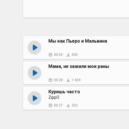
Мы как Пьеро и Мальвина
00:55
505
Мама, не зажили мои раны
00:28
1 669
Куришь часто
ZippO
00:27
353