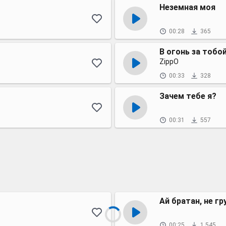
Неземная моя
00:28
365
В огонь за тобо
ZippO
00:33
328
Зачем тебе я?
00:31
557
Ай братан, не гр
00:25
1 545