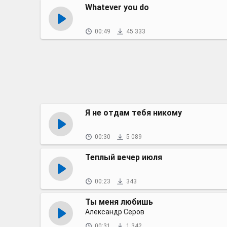
Whatever you do
00:49
45 333
Я не отдам тебя никому
00:30
5 089
Теплый вечер июля
00:23
343
Ты меня любишь
Александр Серов
00:31
1 342