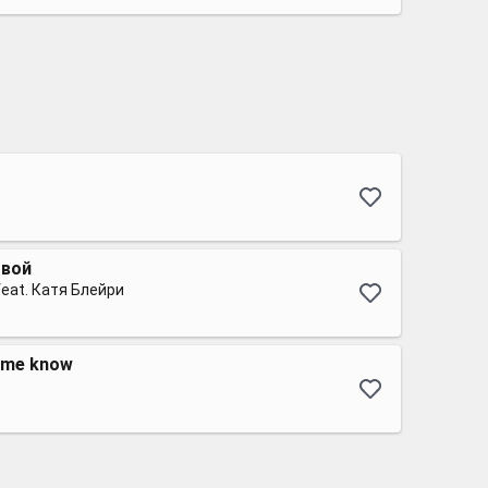
твой
eat. Катя Блейри
t me know