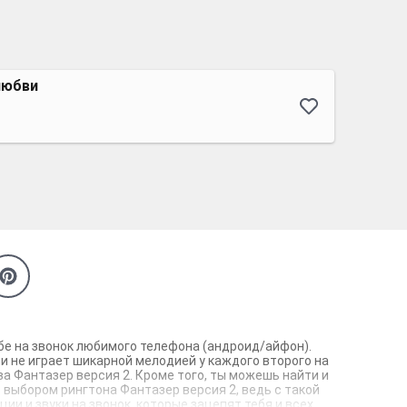
любви
ебе на звонок любимого телефона (андроид/айфон).
и не играет шикарной мелодией у каждого второго на
а Фантазер версия 2. Кроме того, ты можешь найти и
с выбором рингтона Фантазер версия 2, ведь с такой
и и звуки на звонок, которые зацепят тебя и всех