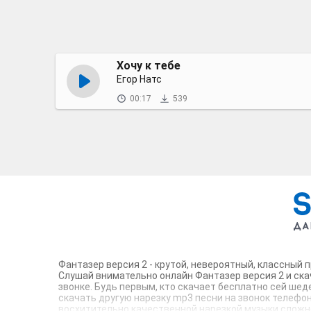
Хочу к тебе
Егор Натс
00:17
539
Фантазер версия 2 - крутой, невероятный, классный 
Слушай внимательно онлайн Фантазер версия 2 и ска
звонке. Будь первым, кто скачает бесплатно сей шед
скачать другую нарезку mp3 песни на звонок телефона
восхитительно качественной нарезкой музыки сложно 