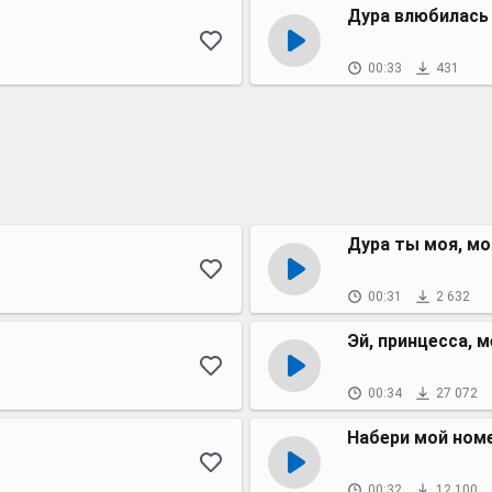
Дура влюбилась 
00:33
431
Дура ты моя, мо
00:31
2 632
Эй, принцесса, 
00:34
27 072
Набери мой номе
00:32
12 100