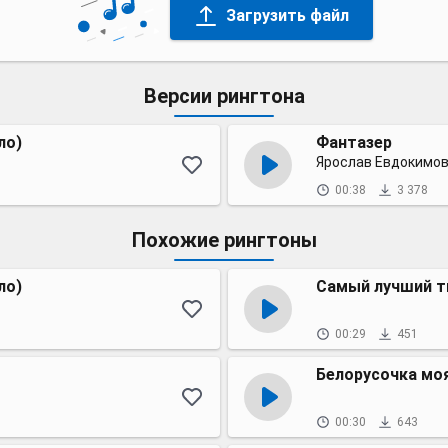
Загрузить файл
Версии рингтона
ло)
Фантазер
Ярослав Евдокимо
00:38
3 378
Похожие рингтоны
ло)
Самый лучший т
00:29
451
Белорусочка мо
00:30
643