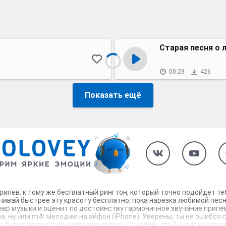
Старая песня о 
00:28
426
Показать ещё
припев, к тому же бесплатный рингтон, который точно подойдет т
чивай быстрее эту красоту бесплатно, пока нарезка любимой песн
евр музыки и оценит по достоинству гармоничное звучание припев
, ну, или m4r мелодию на айфон (iPhone). Уверены, ты не ошибся 
будет пропустить мелодию звонка. Соловей - mp3 и m4r композици