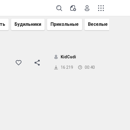
ть
Будильники
Прикольные
Веселые
Смеш
KidCudi
16 219
00:40