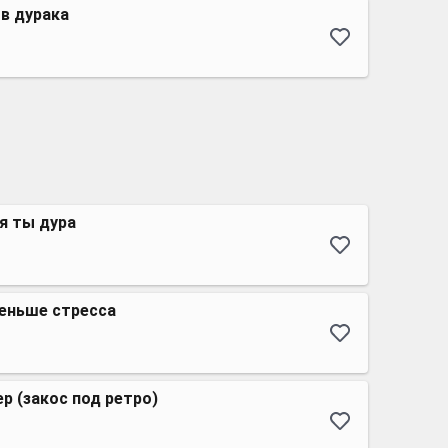
в дурака
я ты дура
меньше стресса
р (закос под ретро)