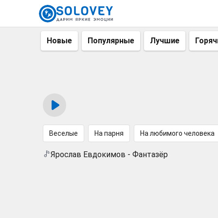
Новые
Популярные
Лучшие
Горяч
Веселые
На парня
На любимого человека
Ярослав Евдокимов - Фантазёр