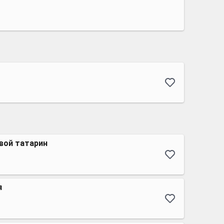
в
вой татарин
я