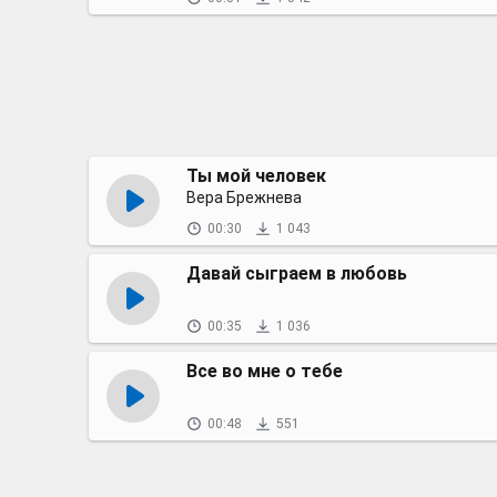
Ты мой человек
Вера Брежнева
00:30
1 043
Давай сыграем в любовь
00:35
1 036
Все во мне о тебе
00:48
551