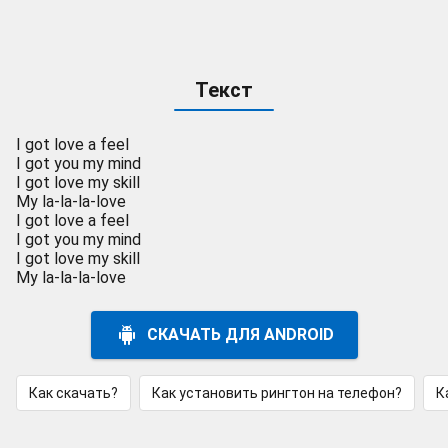
Текст
I got love a feel
I got you my mind
I got love my skill
My la-la-la-love
I got love a feel
I got you my mind
I got love my skill
My la-la-la-love
СКАЧАТЬ ДЛЯ ANDROID
Как скачать?
Как установить рингтон на телефон?
К