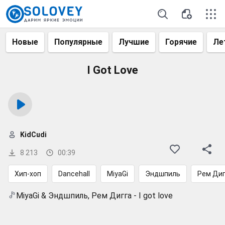
Новые
Популярные
Лучшие
Горячие
Ле
I Got Love
KidCudi
8 213
00:39
Хип-хоп
Dancehall
MiyaGi
Эндшпиль
Рем Диг
MiyaGi & Эндшпиль, Рем Дигга - I got love