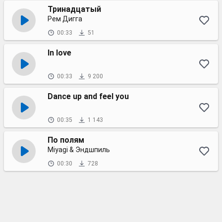
Тринадцатый
Рем Дигга
00:33
51
In love
00:33
9 200
Dance up and feel you
00:35
1 143
По полям
Miyagi & Эндшпиль
00:30
728