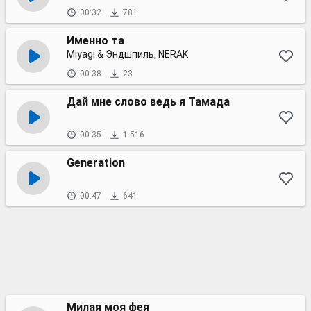
00:32
781
Именно та
Miyagi & Эндшпиль, NERAK
00:38
23
Дай мне слово ведь я Тамада
00:35
1 516
Generation
00:47
641
Милая моя фея