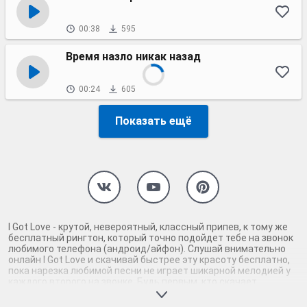
00:38
595
Время назло никак назад
00:24
605
Показать ещё
I Got Love - крутой, невероятный, классный припев, к тому же
бесплатный рингтон, который точно подойдет тебе на звонок
любимого телефона (андроид/айфон). Слушай внимательно
онлайн I Got Love и скачивай быстрее эту красоту бесплатно,
пока нарезка любимой песни не играет шикарной мелодией у
каждого второго на звонке. Будь первым, кто скачает
бесплатно сей шедевр музыки и оценит по достоинству
гармоничное звучание припева I Got Love. Кроме того, ты