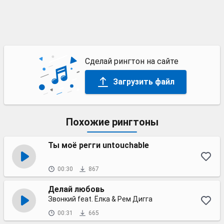
Сделай рингтон на сайте
Загрузить файл
Похожие рингтоны
Ты моё регги untouchable
00:30
867
Делай любовь
Звонкий feat. Ёлка & Рем Дигга
00:31
665