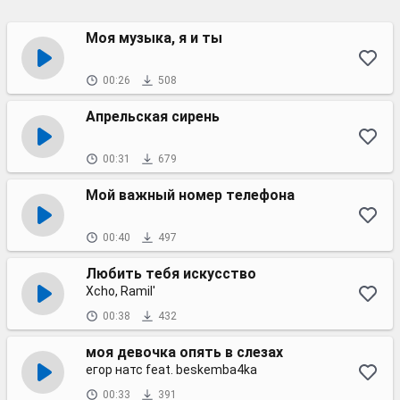
Моя музыка, я и ты
00:26
508
Апрельская сирень
00:31
679
Мой важный номер телефона
00:40
497
Любить тебя искусство
Xcho, Ramil'
00:38
432
моя девочка опять в слезах
егор натс feat. beskemba4ka
00:33
391