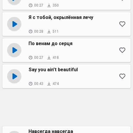
00:27
350
Я с тобой, окрылённая лечу
00:28
511
По венам до серця
00:27
418
Say you ain't beautiful
00:43
474
Навсегда навсегда