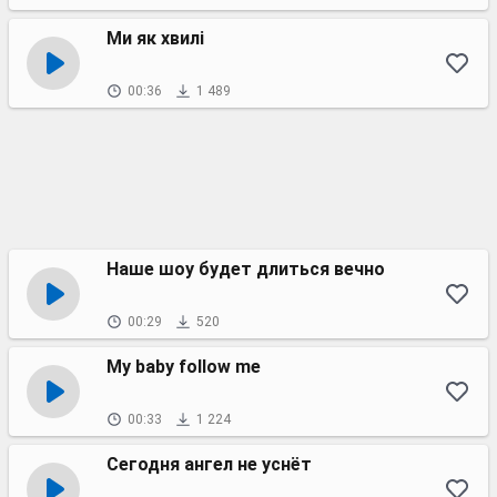
Ми як хвилі
00:36
1 489
Наше шоу будет длиться вечно
00:29
520
My baby follow me
00:33
1 224
Сегодня ангел не уснёт