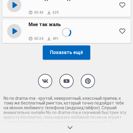
00:43
629
Мне так жаль
00:24
491
Показать ещё
No no drama-ma - крутой, невероятный, классный припев, к
тому же бесплатный рингтон, который точно подойдет тебе
на звонок любимого телефона (андроид/айфон). Слушай
внимательно онлайн No no drama-ma и скачивай быстрее эту
красоту бесплатно, пока нарезка любимой песни не играет
шикарной мелодией у каждого второго на звонке. Будь
первым, кто скачает бесплатно сей шедевр музыки и оценит
по достоинству гармоничное звучание припева No no drama-