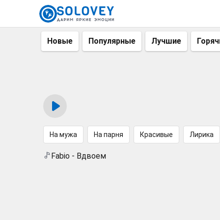
Новые
Популярные
Лучшие
Горяч
На мужа
На парня
Красивые
Лирика
Fabio - Вдвоем