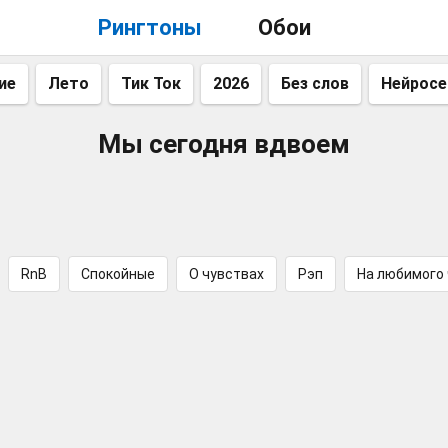
Рингтоны
Обои
ие
Лето
Тик Ток
2026
Без слов
Нейросе
Мы сегодня вдвоем
RnB
Спокойные
О чувствах
Рэп
На любимого