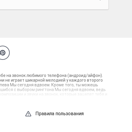
тебе на звонок любимого телефона (андроид/айфон).
ни не играет шикарной мелодией у каждого второго
ипева Мы сегодня вдвоем. Кроме того, ты можешь
е ошибся с выбором рингтона Мы сегодня вдвоем, ведь
омпозиции и звуки на звонок, которые зацепят тебя и
Правила пользования