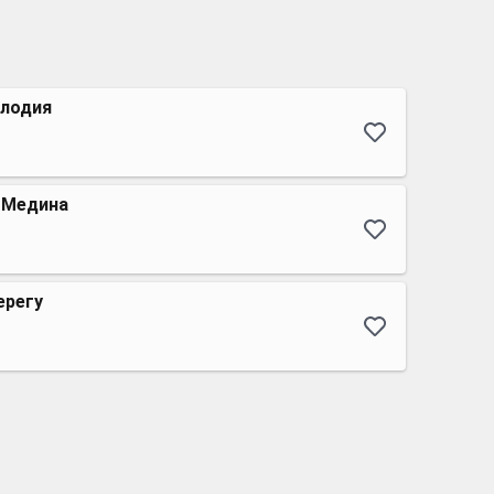
елодия
я Медина
ерегу