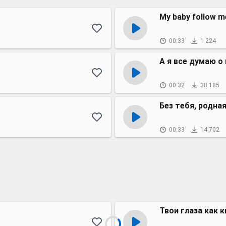
My baby follow m
00:33
1 224
А я все думаю о
00:32
38 185
Без тебя, родная,
00:33
14 702
Твои глаза как 