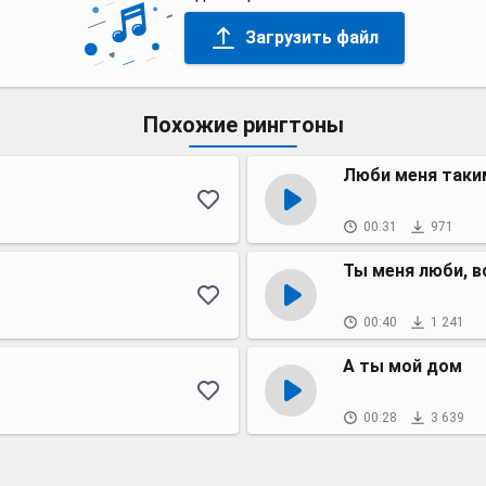
Загрузить файл
Похожие рингтоны
Люби меня таким
00:31
971
Ты меня люби, в
00:40
1 241
А ты мой дом
00:28
3 639