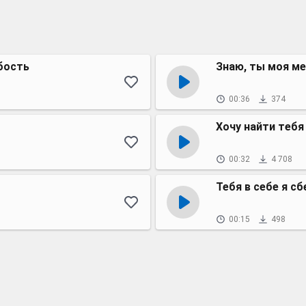
бость
Знаю, ты моя м
00:36
374
Хочу найти теб
00:32
4 708
Тебя в себе я сб
00:15
498