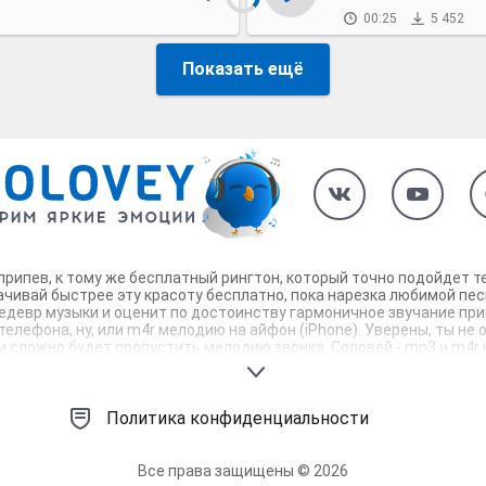
00:25
5 452
Показать ещё
припев, к тому же бесплатный рингтон, который точно подойдет 
чивай быстрее эту красоту бесплатно, пока нарезка любимой пес
 шедевр музыки и оценит по достоинству гармоничное звучание пр
 телефона, ну, или m4r мелодию на айфон (iPhone). Уверены, ты н
 сложно будет пропустить мелодию звонка. Соловей - mp3 и m4r к
Политика конфиденциальности
Все права защищены © 2026