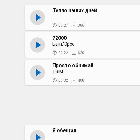
Тепло наших дней
00:27
386
72000
Банд'Эрос
00:22
620
Просто обнимай
TRIM
00:32
408
Я обещал