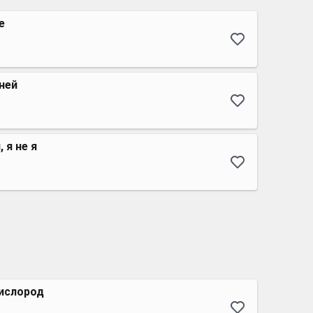
e
 ней
 я не я
кислород