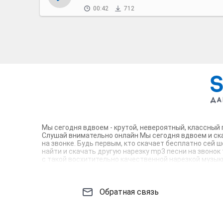
00:42
712
Мы сегодня вдвоем - крутой, невероятный, классный 
Слушай внимательно онлайн Мы сегодня вдвоем и ска
на звонке. Будь первым, кто скачает бесплатно сей
найти и скачать другую нарезку mp3 песни на звонок
с такой восхитительно качественной нарезкой музыки
всех вокруг. Твой телефон достоин!
Обратная связь