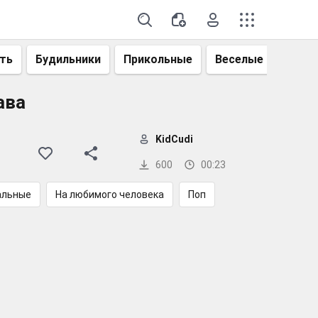
ть
Будильники
Прикольные
Веселые
Смеш
ава
KidCudi
600
00:23
альные
На любимого человека
Поп