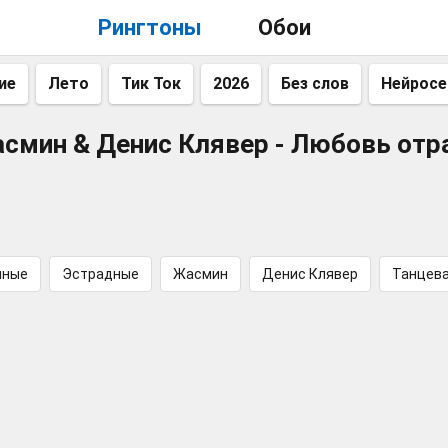
Рингтоны
Обои
ие
Лето
Тик Ток
2026
Без слов
Нейросе
смин & Денис Клявер - Любовь отр
чные
Эстрадные
Жасмин
Денис Клявер
Танцев