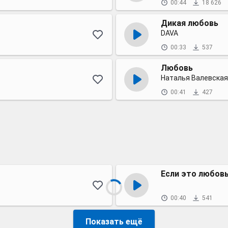
00:44
18 626
Дикая любовь
DAVA
00:33
537
Любовь
Наталья Валевская
00:41
427
Если это любов
00:40
541
Показать ещё