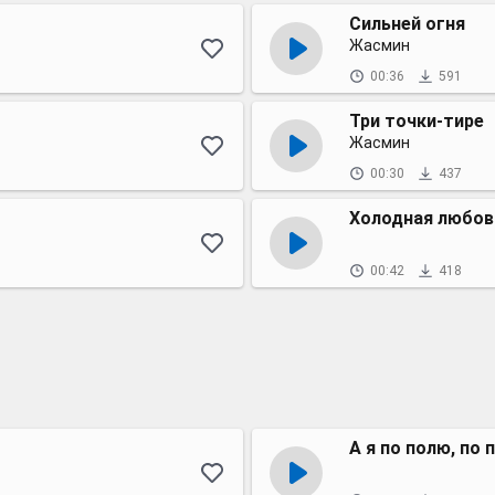
Сильней огня
Жасмин
00:36
591
Три точки-тире
Жасмин
00:30
437
Холодная любовь
00:42
418
А я по полю, по