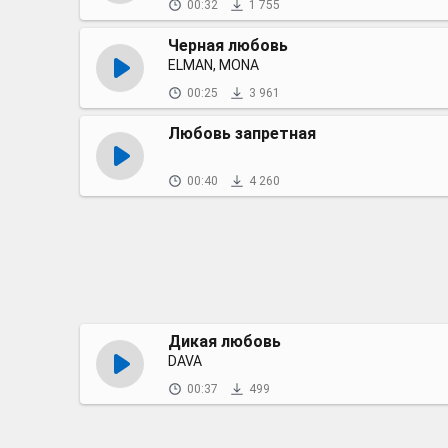
00:32
1 755
Черная любовь
ELMAN, MONA
00:25
3 961
Любовь запретная
00:40
4 260
Дикая любовь
DAVA
00:37
499