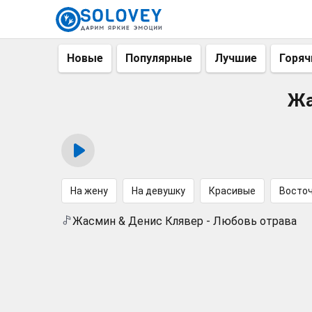
Новые
Популярные
Лучшие
Горяч
Жа
На жену
На девушку
Красивые
Восто
Жасмин & Денис Клявер - Любовь отрава