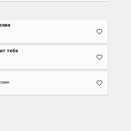
сива
ит тебя
асмин