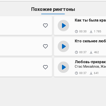
Похожие рингтоны
Как ты была кра
00:30
1 785
Кто сильнее люб
00:37
462
Любовь-призрак
Стас Михайлов, Ж
00:37
641