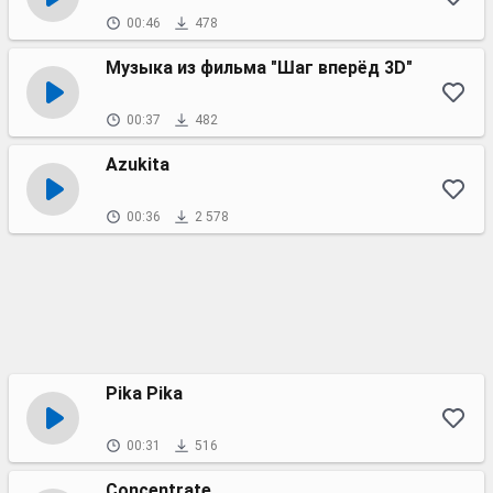
00:46
478
Музыка из фильма "Шаг вперёд 3D"
00:37
482
Azukita
00:36
2 578
Pika Pika
00:31
516
Concentrate