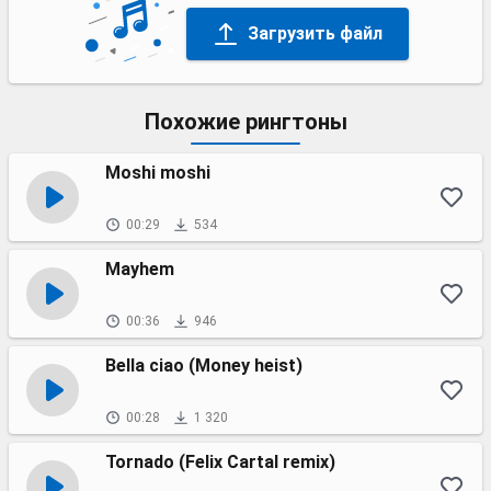
Загрузить файл
Похожие рингтоны
Moshi moshi
00:29
534
Mayhem
00:36
946
Bella ciao (Money heist)
00:28
1 320
Tornado (Felix Cartal remix)