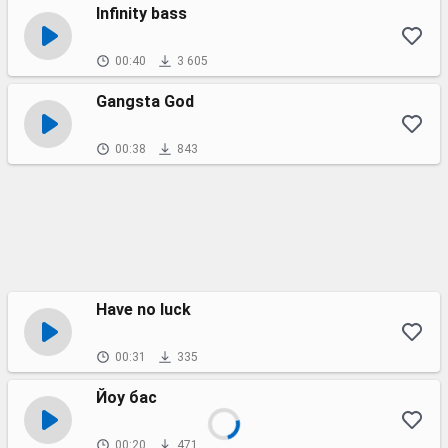
Infinity bass
00:40
3 605
Gangsta God
00:38
843
Have no luck
00:31
335
Йоу бас
00:20
471