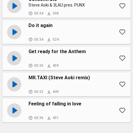
Steve Aoki & 3LAU pres. PUNX
00:34
308
Do it again
00:34
524
Get ready for the Anthem
00:35
459
MR.TAXI (Steve Aoki remix)
00:32
449
Feeling of falling in love
00:36
451