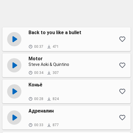
Back to you like a bullet
00:37
471
Motor
Steve Aoki & Quintino
00:34
307
Коньё
00:28
824
Адреналин
00:33
877