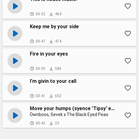
00:32
464
Keep me by your side
00:47
474
Fire in your eyes
00:35
586
I'm givin to your call
00:41
652
Move your humps (syence 'Tipsy' edit)
Öwnboss, Sevek x The Black Eyed Peas
00:42
23