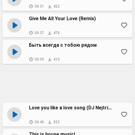
00:31
422
Give Me All Your Love (Remix)
00:37
478
Быть всегда с тобою рядом
00:39
415
Love you like a love song (DJ Nejtrino & DJ Stranger remix)
00:45
552
This is house music!