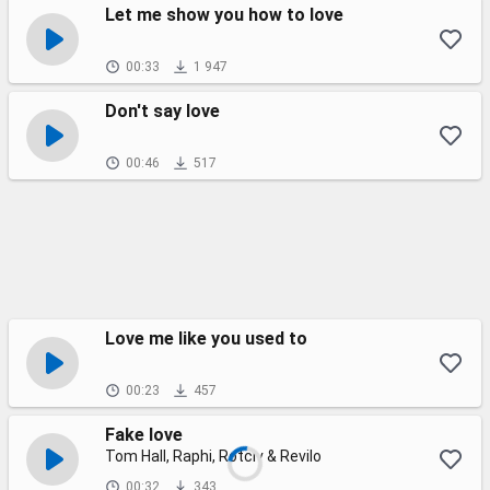
Let me show you how to love
00:33
1 947
Don't say love
00:46
517
Love me like you used to
00:23
457
Fake love
Tom Hall, Raphi, Rotciv & Revilo
00:32
343