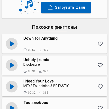
Загрузить файл
Похожие рингтоны
Down for Anything
00:57
479
Unholy | remix
Disclosure
00:31
390
I Need Your Love
MEYSTA, dcision & BETASTIC
00:32
315
Твоя любовь