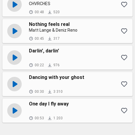
CHVRCHES
00:48
520
Nothing feels real
Matt Lange & Deniz Reno
00:45
317
Darlin', darlin'
00:22
976
Dancing with your ghost
00:30
3 310
One day I fly away
00:53
1 203