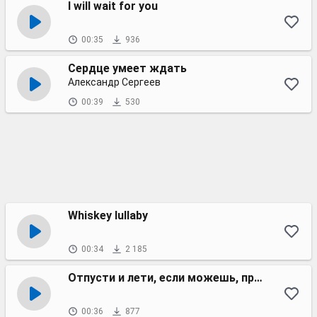
I will wait for you
00:35
936
Сердце умеет ждать
Александр Сергеев
00:39
530
Whiskey lullaby
00:34
2 185
Отпусти и лети, если можешь, прости
00:36
877