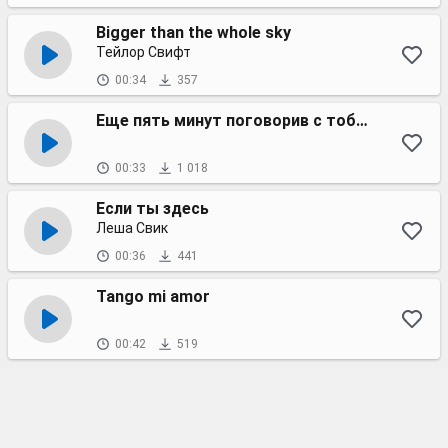
Bigger than the whole sky
Тейлор Свифт
00:34
357
Еще пять минут поговорив с тобой...
00:33
1 018
Если ты здесь
Леша Свик
00:36
441
Tango mi amor
00:42
519