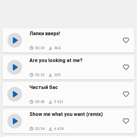
Лапки вверх!
00:30
464
Are you looking at me?
00:32
509
Чистый бас
00:40
5 021
Show me what you want (remix)
00:34
6 634