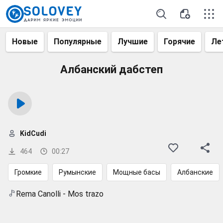
Новые
Популярные
Лучшие
Горячие
Ле
Албанский дабстеп
KidCudi
464
00:27
Громкие
Румынские
Мощные басы
Албанские
Rema Canolli - Mos trazo