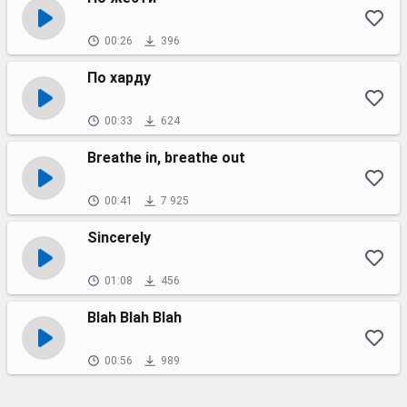
00:26
396
По харду
00:33
624
Breathe in, breathe out
00:41
7 925
Sincerely
01:08
456
Blah Blah Blah
00:56
989