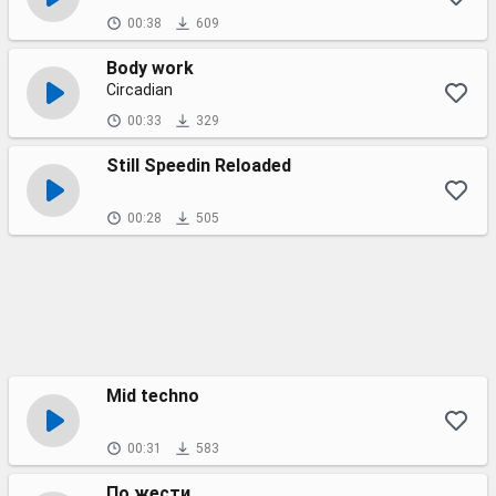
00:38
609
Body work
Circadian
00:33
329
Still Speedin Reloaded
00:28
505
Mid techno
00:31
583
По жести