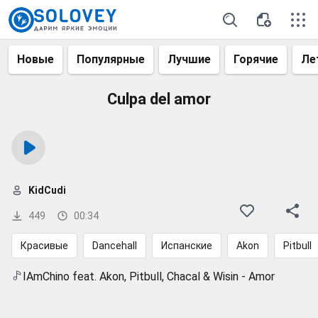
Новые
Популярные
Лучшие
Горячие
Ле
Culpa del amor
KidCudi
449
00:34
Красивые
Dancehall
Испанские
Akon
Pitbull
IAmChino feat. Akon, Pitbull, Chacal & Wisin - Amor