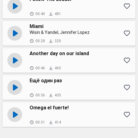
00:40
481
Miami
Wisin & Yandel, Jennifer Lopez
00:28
320
Another day on our island
00:46
465
Ещё один раз
00:36
435
Omega el fuerte!
00:31
414