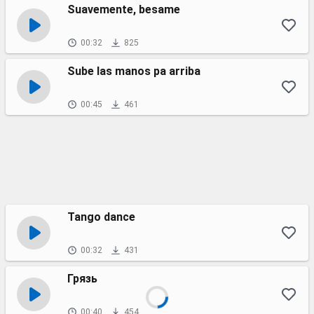
Suavemente, besame
00:32
825
Sube las manos pa arriba
00:45
461
Tango dance
00:32
431
Грязь
00:40
454