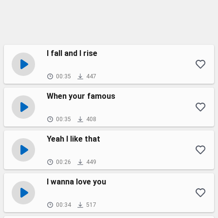
I fall and I rise
00:35
447
When your famous
00:35
408
Yeah I like that
00:26
449
I wanna love you
00:34
517