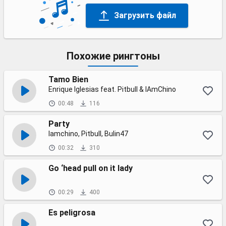
Загрузить файл
Похожие рингтоны
Tamo Bien
Enrique Iglesias feat. Pitbull & IAmChino
00:48
116
Party
Iamchino, Pitbull, Bulin47
00:32
310
Go ‘head pull on it lady
00:29
400
Es peligrosa