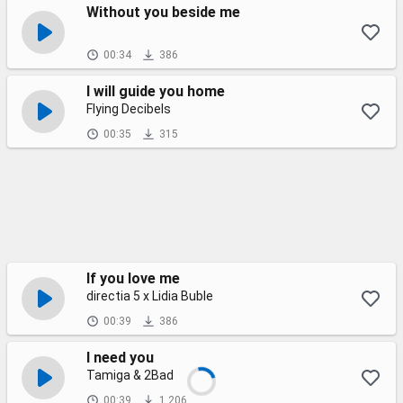
Without you beside me
00:34
386
I will guide you home
Flying Decibels
00:35
315
If you love me
directia 5 x Lidia Buble
00:39
386
I need you
Tamiga & 2Bad
00:39
1 206