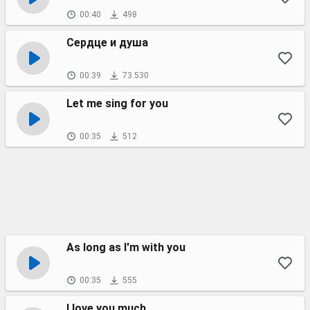
00:40
498
Сердце и душа
00:39
73 530
Let me sing for you
00:35
512
As long as I'm with you
00:35
555
I love you much