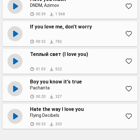
DNDM, Azimov
00:39
1 568
If you love me, don't worry
00:32
782
Теплый свет (I love you)
01:03
522
Boy you know it's true
Pachanta
00:20
327
Hate the way I love you
Flying Decibels
00:33
333