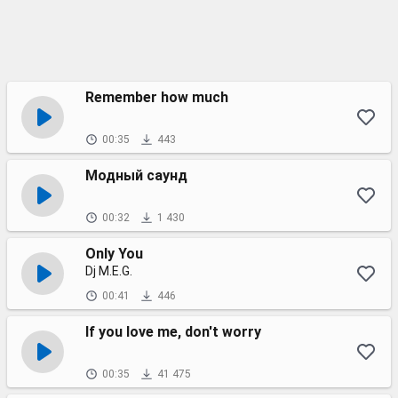
Remember how much
00:35
443
Модный саунд
00:32
1 430
Only You
Dj M.E.G.
00:41
446
If you love me, don't worry
00:35
41 475