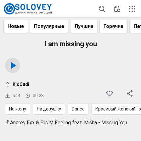
Новые
Популярные
Лучшие
Горячие
Ле
I am missing you
KidCudi
544
00:28
На жену
На девушку
Dance
Красивый женский г
Andrey Exx & Elis M Feeling feat. Misha - Missing You