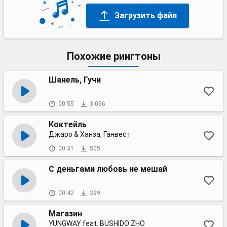
Загрузить файл
Похожие рингтоны
Шанель, Гучи
00:55
3 096
Коктейль
Джаро & Ханза, Ганвест
00:31
505
С деньгами любовь не мешай
00:42
399
Магазин
YUNGWAY feat. BUSHIDO ZHO