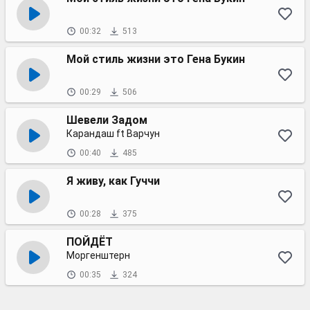
00:32
513
Мой стиль жизни это Гена Букин
00:29
506
Шевели Задом
Карандаш ft Варчун
00:40
485
Я живу, как Гуччи
00:28
375
ПОЙДЁТ
Моргенштерн
00:35
324