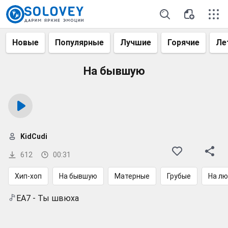
Новые
Популярные
Лучшие
Горячие
Ле
На бывшую
KidCudi
612
00:31
Хип-хоп
На бывшую
Матерные
Грубые
На л
EA7 - Ты швюха