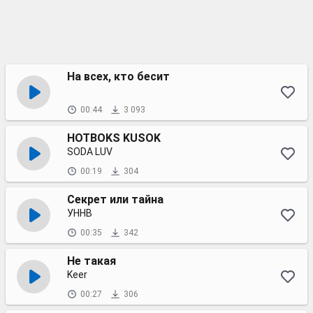
На всех, кто бесит
00:44
3 093
HOTBOKS KUSOK
SODA LUV
00:19
304
Секрет или тайна
УННВ
00:35
342
Не такая
Keer
00:27
306