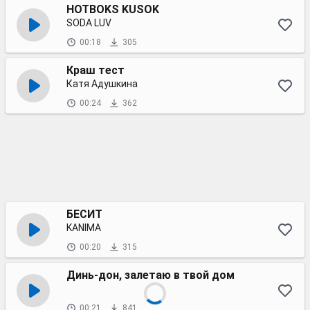
HOTBOKS KUSOK
SODA LUV
00:18
305
Краш тест
Катя Адушкина
00:24
362
БЕСИТ
KANIMA
00:20
315
Динь-дон, залетаю в твой дом
00:21
841