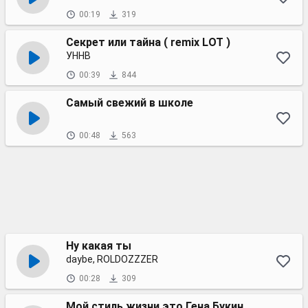
00:19
319
Секрет или тайна ( remix LOT )
УННВ
00:39
844
Самый свежий в школе
00:48
563
Ну какая ты
daybe, ROLDOZZZER
00:28
309
Мой стиль жизни это Гена Букин