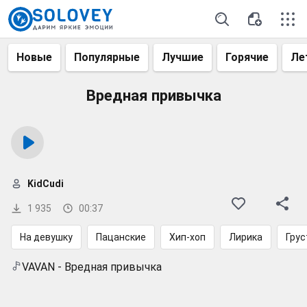
Новые
Популярные
Лучшие
Горячие
Ле
Вредная привычка
KidCudi
1 935
00:37
На девушку
Пацанские
Хип-хоп
Лирика
Гру
VAVAN - Вредная привычка