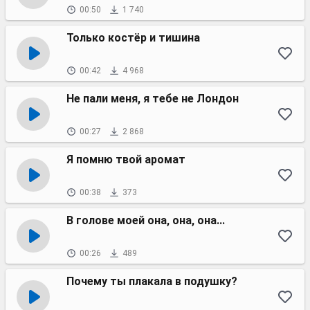
00:50
1 740
Только костёр и тишина
00:42
4 968
Не пали меня, я тебе не Лондон
00:27
2 868
Я помню твой аромат
00:38
373
В голове моей она, она, она...
00:26
489
Почему ты плакала в подушку?