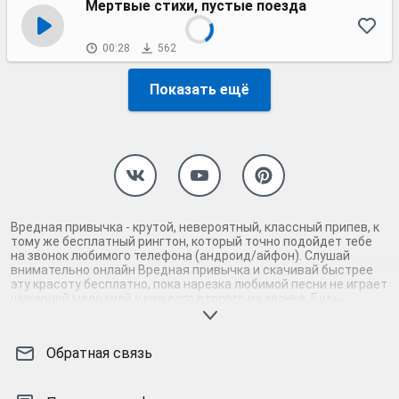
Мертвые стихи, пустые поезда
00:28
562
Показать ещё
Вредная привычка - крутой, невероятный, классный припев, к
тому же бесплатный рингтон, который точно подойдет тебе
на звонок любимого телефона (андроид/айфон). Слушай
внимательно онлайн Вредная привычка и скачивай быстрее
эту красоту бесплатно, пока нарезка любимой песни не играет
шикарной мелодией у каждого второго на звонке. Будь
первым, кто скачает бесплатно сей шедевр музыки и оценит
по достоинству гармоничное звучание припева Вредная
привычка. Кроме того, ты можешь найти и скачать другую
Обратная связь
нарезку mp3 песни на звонок телефона, ну, или m4r мелодию
на айфон (iPhone). Уверены, ты не ошибся с выбором рингтона
Вредная привычка, ведь с такой восхитительно качественной
нарезкой музыки сложно будет пропустить мелодию звонка.