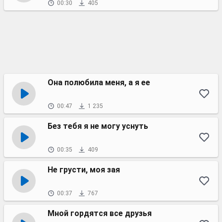
00:30
405
Она полюбила меня, а я ее
00:47
1 235
Без тебя я не могу уснуть
00:35
409
Не грусти, моя зая
00:37
767
Мной гордятся все друзья