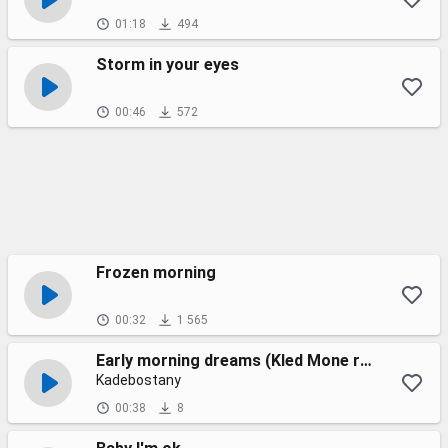
01:18
494
Storm in your eyes
00:46
572
Frozen morning
00:32
1 565
Early morning dreams (Kled Mone remix)
Kadebostany
00:38
8