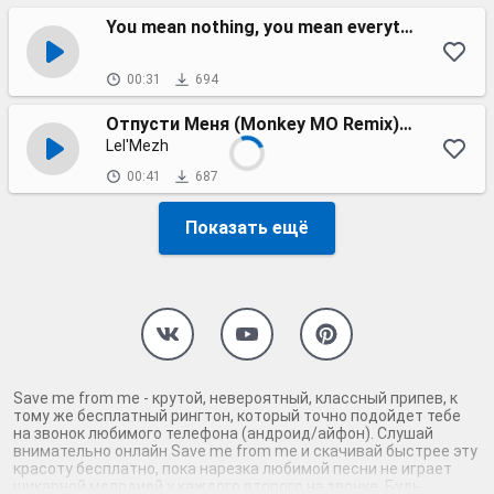
You mean nothing, you mean everything
00:31
694
Отпусти Меня (Monkey MO Remix) (Linda Cover)
Lel'Mezh
00:41
687
Показать ещё
Save me from me - крутой, невероятный, классный припев, к
тому же бесплатный рингтон, который точно подойдет тебе
на звонок любимого телефона (андроид/айфон). Слушай
внимательно онлайн Save me from me и скачивай быстрее эту
красоту бесплатно, пока нарезка любимой песни не играет
шикарной мелодией у каждого второго на звонке. Будь