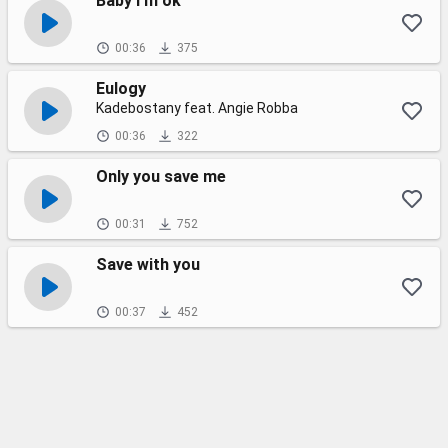
Baby I'm ok
00:36
375
Eulogy
Kadebostany feat. Angie Robba
00:36
322
Only you save me
00:31
752
Save with you
00:37
452