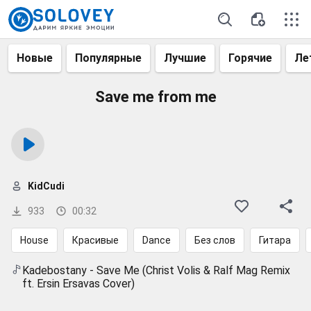
Новые
Популярные
Лучшие
Горячие
Ле
Save me from me
KidCudi
933
00:32
House
Красивые
Dance
Без слов
Гитара
Kadebostany - Save Me (Christ Volis & Ralf Mag Remix
ft. Ersin Ersavas Cover)