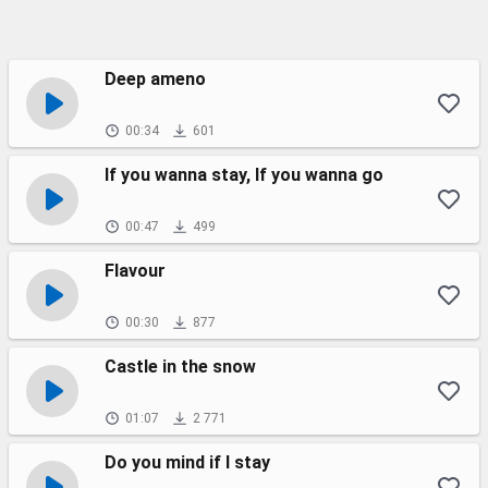
Deep ameno
00:34
601
If you wanna stay, If you wanna go
00:47
499
Flavour
00:30
877
Castle in the snow
01:07
2 771
Do you mind if I stay