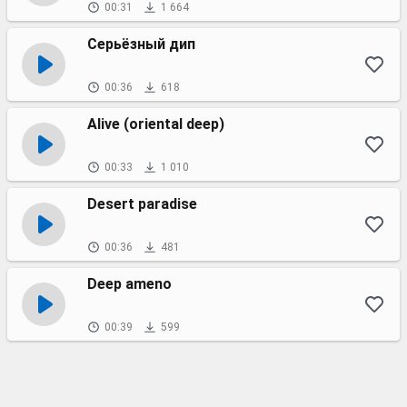
00:31
1 664
Серьёзный дип
00:36
618
Alive (oriental deep)
00:33
1 010
Desert paradise
00:36
481
Deep ameno
00:39
599