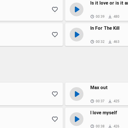
Is it love or is it a
00:39
480
In For The Kill
00:32
463
Max out
00:37
425
I love myself
00:38
426