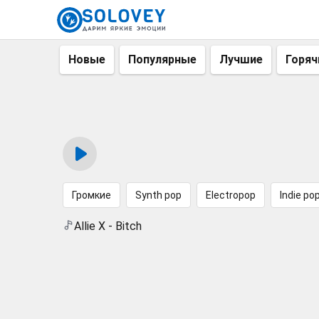
Новые
Популярные
Лучшие
Горяч
Громкие
Synth pop
Electropop
Indie po
Allie X - Bitch