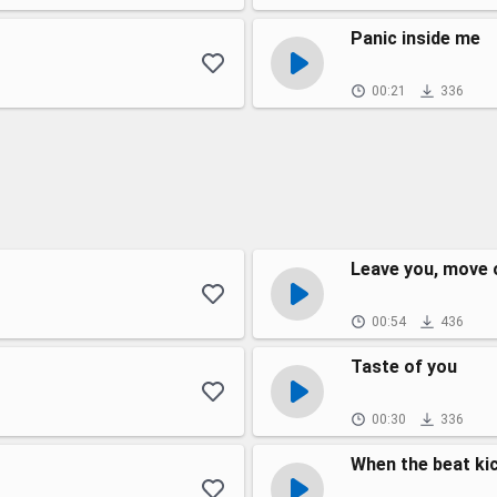
Panic inside me
00:21
336
Leave you, move 
00:54
436
Taste of you
00:30
336
When the beat ki