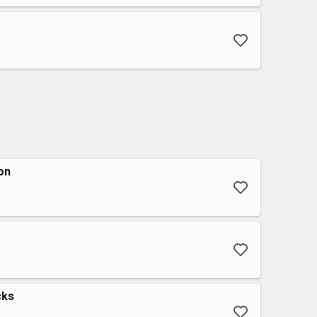
on
cks