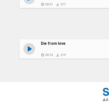
00:51
517
Die from love
00:32
319