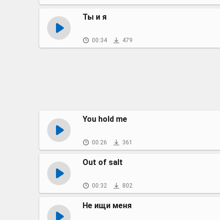
Ты и я
00:34
479
You hold me
00:26
361
Out of salt
00:32
802
Не ищи меня