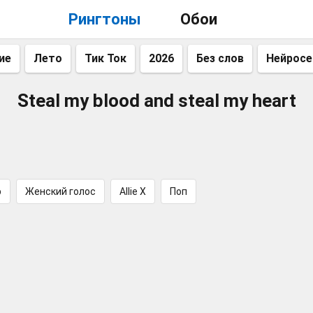
Рингтоны
Обои
ие
Лето
Тик Ток
2026
Без слов
Нейросе
Steal my blood and steal my heart
p
Женский голос
Allie X
Поп