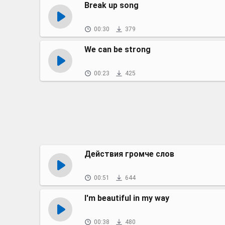
Break up song
00:30
379
We can be strong
00:23
425
Действия громче слов
00:51
644
I'm beautiful in my way
00:38
480