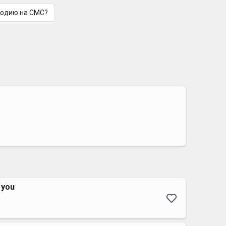
лодию на СМС?
h you