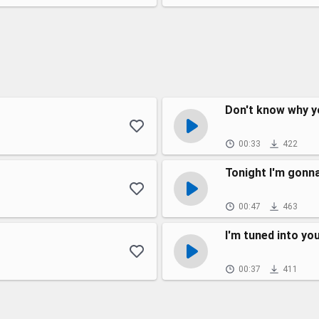
Don't know why yo
00:33
422
Tonight I'm gonna
00:47
463
I'm tuned into yo
00:37
411