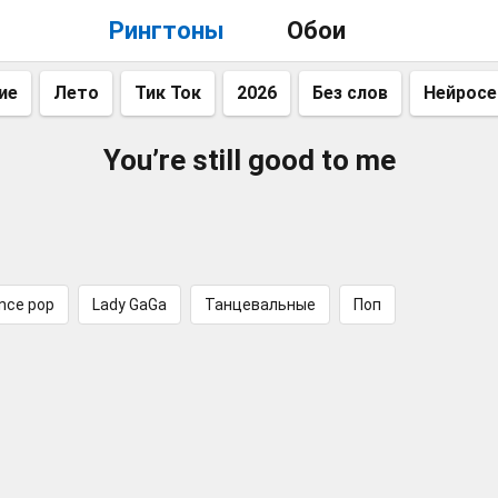
Рингтоны
Обои
ие
Лето
Тик Ток
2026
Без слов
Нейросе
You’re still good to me
nce pop
Lady GaGa
Танцевальные
Поп