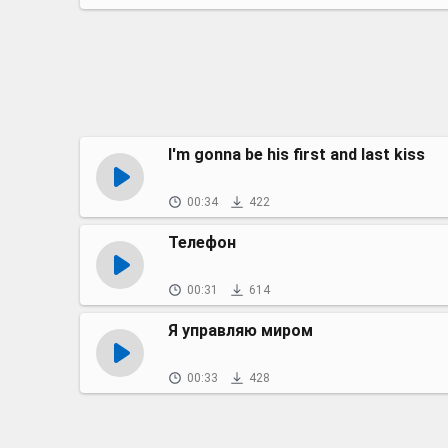
I'm gonna be his first and last kiss
00:34
422
Телефон
00:31
614
Я управляю миром
00:33
428