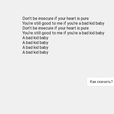
Don’t be insecure if your heart is pure
You’re still good to me if you’re a bad kid baby
Don’t be insecure if your heart is pure
You’re still good to me if you’re a bad kid baby
A bad kid baby
A bad kid baby
A bad kid baby
A bad kid baby
Как скачать?