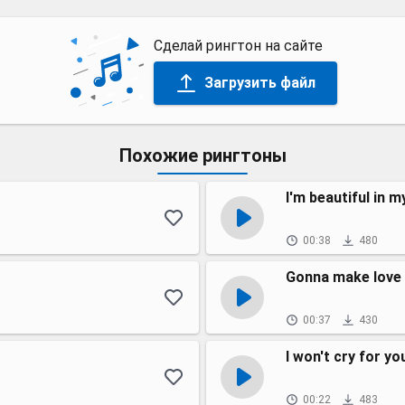
Сделай рингтон на сайте
Загрузить файл
Похожие рингтоны
I'm beautiful in 
00:38
480
Gonna make love
00:37
430
I won't cry for yo
00:22
483