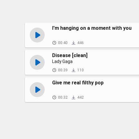
I'm hanging on a moment with you
00:40
446
Disease [clean]
Lady Gaga
00:39
110
Give me real filthy pop
00:32
442