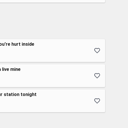
u're hurt inside
 live mine
ur station tonight