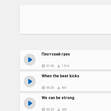
Плотский грех
01:05
1 016
When the beat kicks
00:25
431
We can be strong
00:23
425