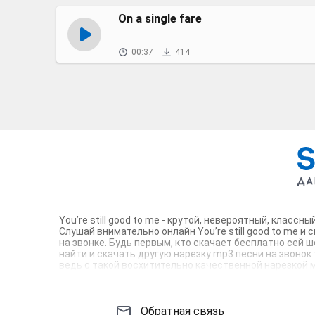
On a single fare
00:37
414
You’re still good to me - крутой, невероятный, клас
Слушай внимательно онлайн You’re still good to me и
на звонке. Будь первым, кто скачает бесплатно сей ш
найти и скачать другую нарезку mp3 песни на звонок т
ведь с такой восхитительно качественной нарезкой м
тебя и всех вокруг. Твой телефон достоин!
Обратная связь