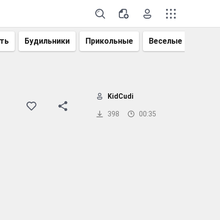
ть
Будильники
Прикольные
Веселые
Смеш
KidCudi
398
00:35