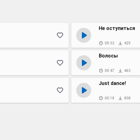
Не оступиться
00:32
425
Волосы
00:47
463
Just dance!
00:18
808