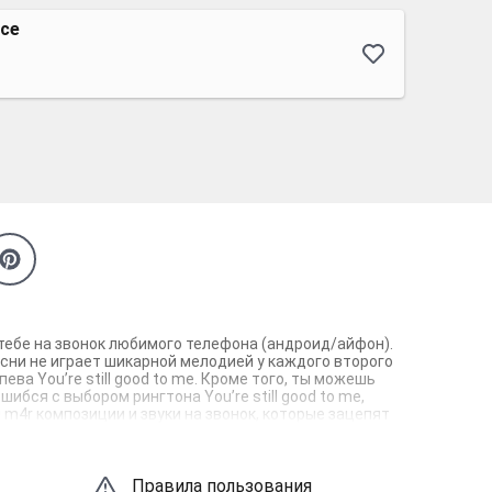
nce
т тебе на звонок любимого телефона (андроид/айфон).
песни не играет шикарной мелодией у каждого второго
ва You’re still good to me. Кроме того, ты можешь
ибся с выбором рингтона You’re still good to me,
m4r композиции и звуки на звонок, которые зацепят
Правила пользования