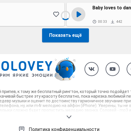
Baby loves to da
00:33
442
Показать ещё
сный припев, к тому же бесплатный рингтон, который точно подойде
 скачивай быстрее эту красоту бесплатно, пока нарезка любимой 
едевр музыки и оценит по достоинству гармоничное звучание припе
елефона, ну, или m4r мелодию на айфон (iPhone). Уверены, ты не ош
узыки сложно будет пропустить мелодию звонка. Соловей - mp3 и 
Политика конфиденциальности