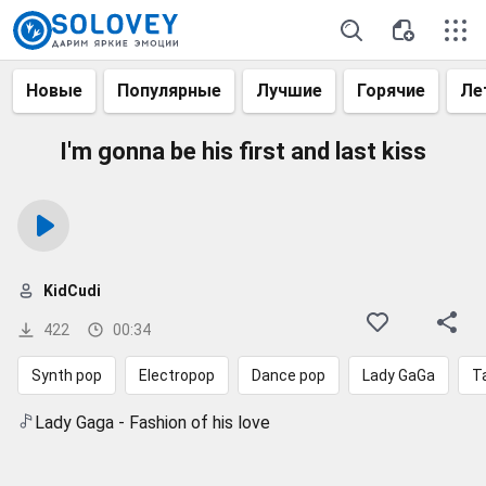
Новые
Популярные
Лучшие
Горячие
Ле
I'm gonna be his first and last kiss
KidCudi
422
00:34
Synth pop
Electropop
Dance pop
Lady GaGa
Т
Lady Gaga - Fashion of his love