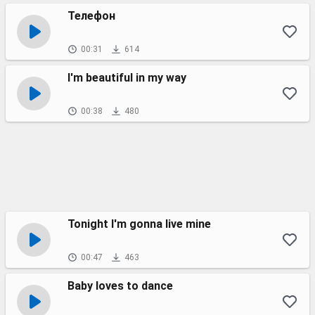
Телефон
00:31
614
I'm beautiful in my way
00:38
480
Tonight I'm gonna live mine
00:47
463
Baby loves to dance