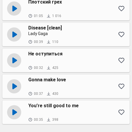
Плотский грех
01:05
1 016
Disease [clean]
Lady Gaga
00:39
110
Не оступиться
00:32
425
Gonna make love
00:37
430
You’re still good to me
00:35
398