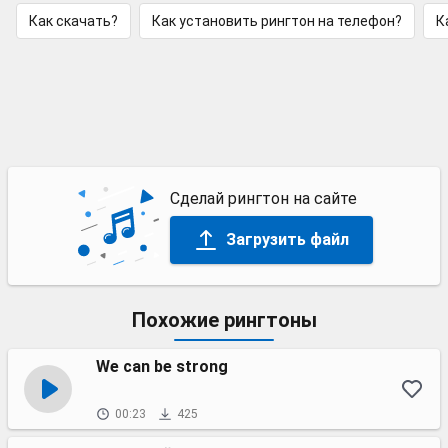
Как скачать?
Как установить рингтон на телефон?
К
Сделай рингтон на сайте
Загрузить файл
Похожие рингтоны
We can be strong
00:23
425