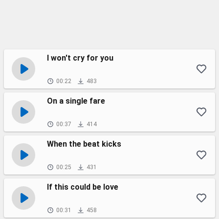
I won't cry for you
00:22
483
On a single fare
00:37
414
When the beat kicks
00:25
431
If this could be love
00:31
458