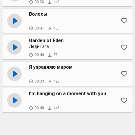
00:33
442
Волосы
00:47
463
Garden of Eden
Леди Гага
00:40
37
Я управляю миром
00:33
428
I'm hanging on a moment with you
00:40
446