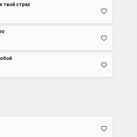
я твой страх
ро
тобой