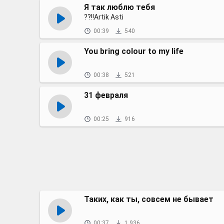
Я так люблю тебя
??!!Аrtik Asti
00:39
540
You bring colour to my life
00:38
521
31 февраля
00:25
916
Таких, как ты, совсем не бывает
00:37
1 936