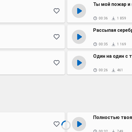
Ты мой пожар и 
00:36
1 859
Рассыпая сереб
00:35
1 169
Один на один с 
00:26
461
Полностью твоя
00:32
749