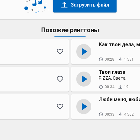
Загрузить файл
Похожие рингтоны
Как твои дела,
00:28
1 531
Твои глаза
PIZZA, Света
00:34
19
Люби меня, люби
00:33
4 502