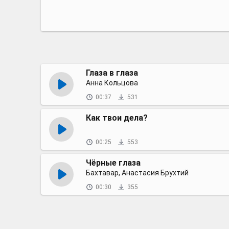
Глаза в глаза
Анна Кольцова
00:37
531
Как твои дела?
00:25
553
Чёрные глаза
Бахтавар, Анастасия Брухтий
00:30
355