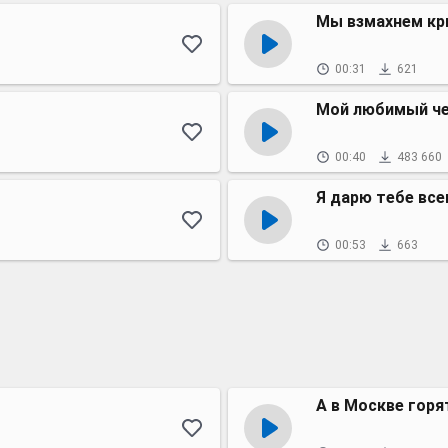
Мы взмахнем к
00:31
621
Мой любимый ч
00:40
483 660
Я дарю тебе все
00:53
663
А в Москве горя