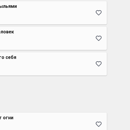
рыльями
еловек
го себя
т огни