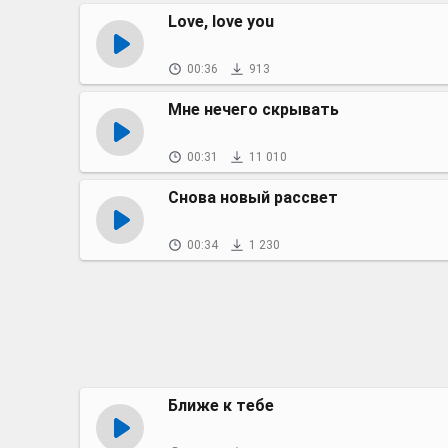
Love, love you
00:36
913
Мне нечего скрывать
00:31
11 010
Снова новый рассвет
00:34
1 230
Ближе к тебе