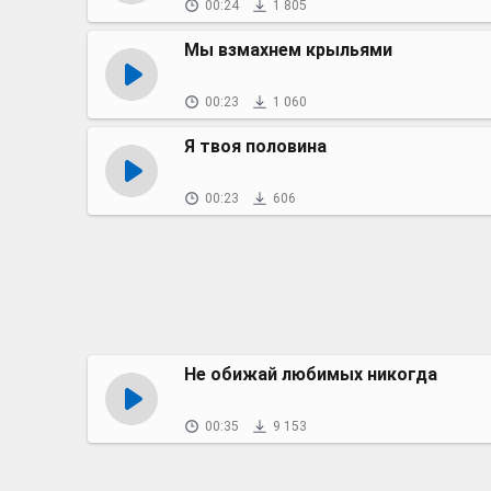
00:24
1 805
Мы взмахнем крыльями
00:23
1 060
Я твоя половина
00:23
606
Не обижай любимых никогда
00:35
9 153