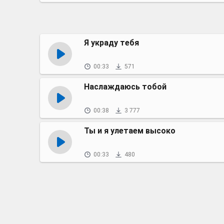
Я украду тебя
00:33
571
Наслаждаюсь тобой
00:38
3 777
Ты и я улетаем высоко
00:33
480