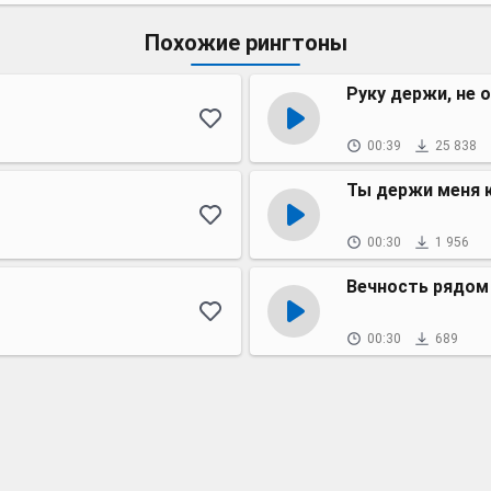
Похожие рингтоны
Руку держи, не 
00:39
25 838
Ты держи меня 
00:30
1 956
Вечность рядом
00:30
689