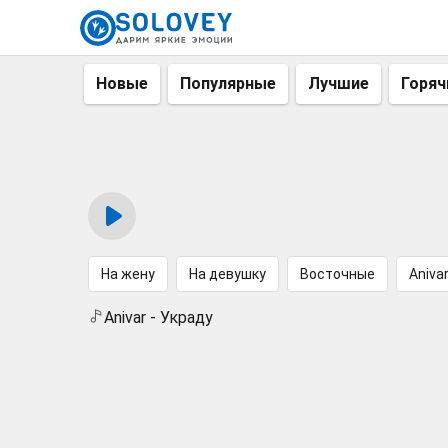
Новые
Популярные
Лучшие
Горяч
На жену
На девушку
Восточные
Aniva
Anivar - Украду