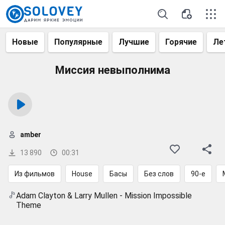
Новые
Популярные
Лучшие
Горячие
Ле
Миссия невыполнима
amber
13 890
00:31
Из фильмов
House
Басы
Без слов
90-е
Adam Clayton & Larry Mullen - Mission Impossible
Theme