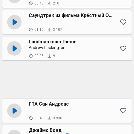
00:48
210
Саундтрек из фильма Крёстный Отец
01:10
3 107
Landman main theme
Andrew Lockington
00:35
9
ГТА Сан Андреас
00:40
3 930
Джеймс Бонд