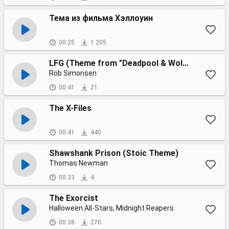
Тема из фильма Хэллоуин
00:25
1 205
LFG (Theme from "Deadpool & Wolverine")
Rob Simonsen
00:41
21
The X-Files
00:41
440
Shawshank Prison (Stoic Theme)
Thomas Newman
00:33
4
The Exorcist
Halloween All-Stars, Midnight Reapers
00:38
270