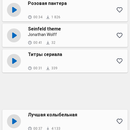
Розовая пантера
00:34
1 826
Seinfeld theme
Jonathan Wolff
00:41
32
Титры сериала
00:31
339
Лучшая колыбельная
00:37
4 133