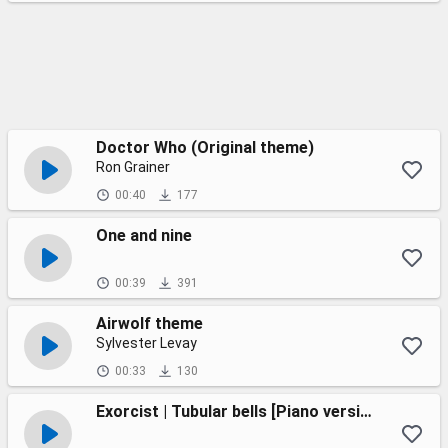
Doctor Who (Original theme)
Ron Grainer
00:40
177
One and nine
00:39
391
Airwolf theme
Sylvester Levay
00:33
130
Exorcist | Tubular bells [Piano version]