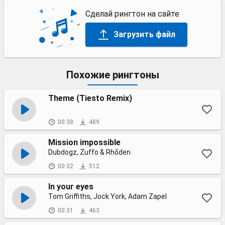
Сделай рингтон на сайте
Загрузить файл
Похожие рингтоны
Theme (Tiesto Remix)
00:38
489
Mission impossible
Dubdogz, Zuffo & Rhōden
00:32
512
In your eyes
Tom Griffiths, Jock York, Adam Zapel
00:31
463