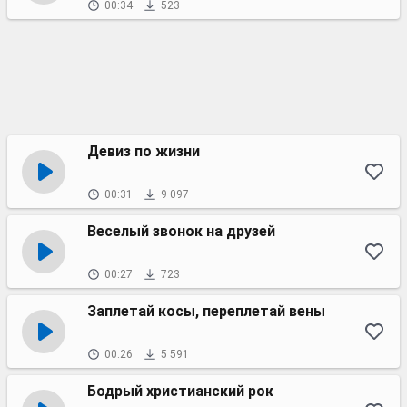
00:34
523
Девиз по жизни
00:31
9 097
Веселый звонок на друзей
00:27
723
Заплетай косы, переплетай вены
00:26
5 591
Бодрый христианский рок