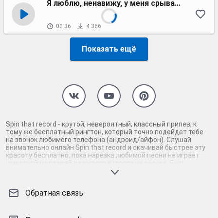
Я люблю, ненавижу, у меня срывает крышу
00:36
4 366
Показать ещё
Spin that record - крутой, невероятный, классный припев, к
тому же бесплатный рингтон, который точно подойдет тебе
на звонок любимого телефона (андроид/айфон). Слушай
внимательно онлайн Spin that record и скачивай быстрее эту
красоту бесплатно, пока нарезка любимой песни не играет
шикарной мелодией у каждого второго на звонке. Будь
первым, кто скачает бесплатно сей шедевр музыки и оценит
по достоинству гармоничное звучание припева Spin that
record. Кроме того, ты можешь найти и скачать другую
Обратная связь
нарезку mp3 песни на звонок телефона, ну, или m4r мелодию
на айфон (iPhone). Уверены, ты не ошибся с выбором рингтона
Spin that record, ведь с такой восхитительно качественной
нарезкой музыки сложно будет пропустить мелодию звонка.