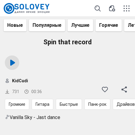
Новые
Популярные
Лучшие
Горячие
Ле
Spin that record
KidCudi
731
00:36
Громкие
Гитара
Быстрые
Панк-рок
Драйвов
Vanilla Sky - Jast dance