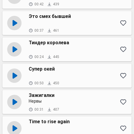
00:42
439
Это смех бывшей
00:37
461
Тиндер королева
00:24
445
Супер окей
00:50
450
Зажигалки
Нервы
00:31
407
Time to rise again