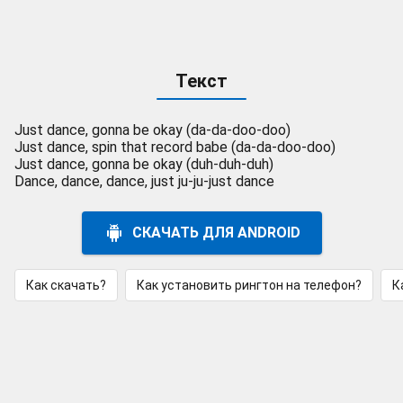
Текст
Just dance, gonna be okay (da-da-doo-doo)
Just dance, spin that record babe (da-da-doo-doo)
Just dance, gonna be okay (duh-duh-duh)
Dance, dance, dance, just ju-ju-just dance
СКАЧАТЬ ДЛЯ ANDROID
Как скачать?
Как установить рингтон на телефон?
К