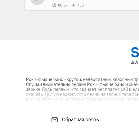
00:37
408
Рок + фьюче бэйс - крутой, невероятный, классный п
Слушай внимательно онлайн Рок + фьюче бэйс и скач
звонке. Будь первым, кто скачает бесплатно сей шед
скачать другую нарезку mp3 песни на звонок телефона
восхитительно качественной нарезкой музыки сложно 
вокруг. Твой телефон достоин!
Обратная связь