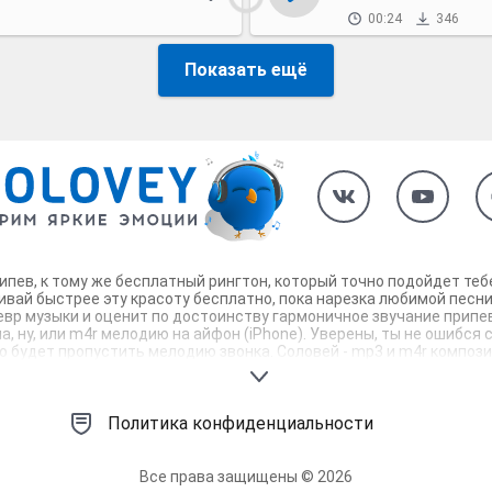
00:24
346
Показать ещё
рипев, к тому же бесплатный рингтон, который точно подойдет те
ивай быстрее эту красоту бесплатно, пока нарезка любимой песни
евр музыки и оценит по достоинству гармоничное звучание припев
, ну, или m4r мелодию на айфон (iPhone). Уверены, ты не ошибся 
будет пропустить мелодию звонка. Соловей - mp3 и m4r композици
Политика конфиденциальности
Все права защищены © 2026