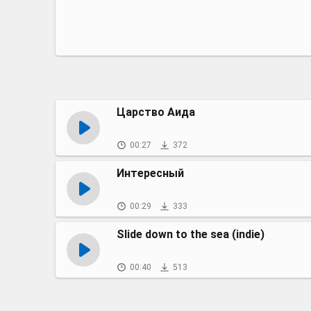
Царство Аида
00:27
372
Интересный
00:29
333
Slide down to the sea (indie)
00:40
513