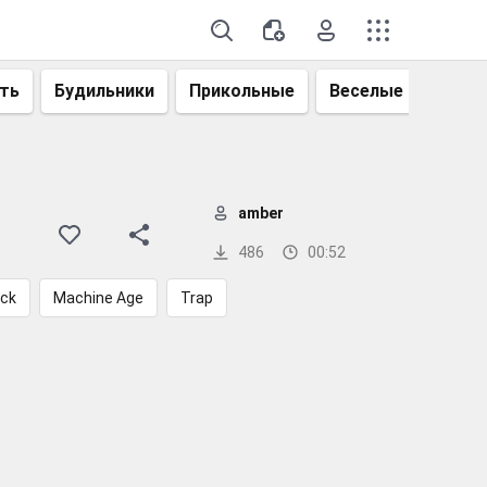
ть
Будильники
Прикольные
Веселые
Смеш
amber
486
00:52
ack
Machine Age
Trap