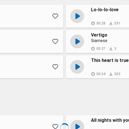
Lo-lo-lo-love
00:28
531
Vertigo
Siamese
00:37
3
This heart is true
00:34
503
All nights with yo