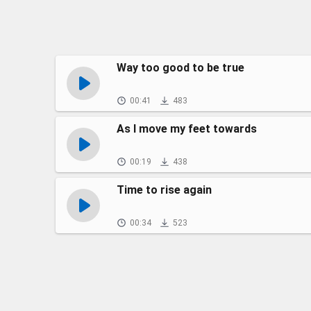
Way too good to be true
00:41
483
As I move my feet towards
00:19
438
Time to rise again
00:34
523