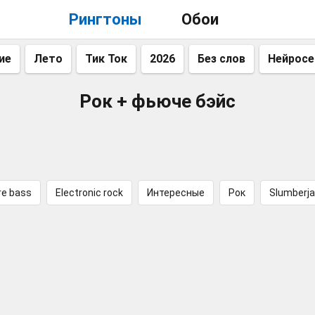
Рингтоны
Обои
ие
Лето
Тик Ток
2026
Без слов
Нейросе
Рок + фьюче бэйс
re bass
Electronic rock
Интересные
Рок
Slumberj