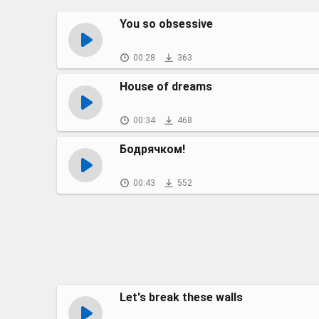
You so obsessive
00:28
363
House of dreams
00:34
468
Бодрячком!
00:43
552
Let's break these walls