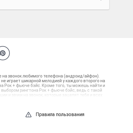
бе на звонок любимого телефона (андроид/айфон).
 не играет шикарной мелодией у каждого второго на
а Рок + фьюче бэйс. Кроме того, ты можешь найти и
с выбором рингтона Рок + фьюче бэйс, ведь с такой
и и звуки на звонок, которые зацепят тебя и всех
Правила пользования