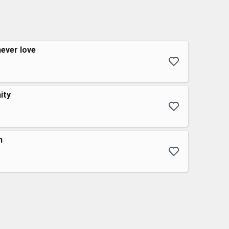
never love
nity
n