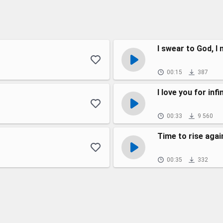
I swear to God, I 
00:15
387
I love you for infi
00:33
9 560
Time to rise agai
00:35
332