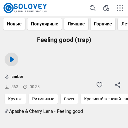
Новые
Популярные
Лучшие
Горячие
Ле
Feeling good (trap)
amber
863
00:35
Крутые
Ритмичные
Cover
Красивый женский го
Apashe & Cherry Lena - Feeling good