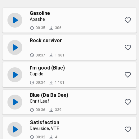
Gasoline
Apashe
00:35
306
Rock survivor
00:37
1 361
I'm good (Blue)
Cupido
00:34
1 101
Blue (Da Ba Dee)
Chrit Leaf
00:36
339
Satisfaction
Davuiside, VTE
00:32
41