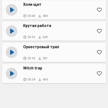
Холи щит
00:40
484
Крутая работа
00:33
608
Оркестровый трап
00:39
381
Witch trap
00:34
484