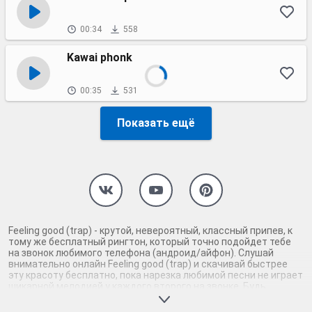
00:34
558
Kawai phonk
00:35
531
Показать ещё
Feeling good (trap) - крутой, невероятный, классный припев, к
тому же бесплатный рингтон, который точно подойдет тебе
на звонок любимого телефона (андроид/айфон). Слушай
внимательно онлайн Feeling good (trap) и скачивай быстрее
эту красоту бесплатно, пока нарезка любимой песни не играет
шикарной мелодией у каждого второго на звонке. Будь
первым, кто скачает бесплатно сей шедевр музыки и оценит
по достоинству гармоничное звучание припева Feeling good