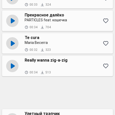
00:33
324
Прекрасное далёко
PARTICLES feat. кошечка
00:34
704
Te cura
Maria Becerra
00:32
323
Really wanna zig-a-zig
00:34
513
Улетный трэпчик