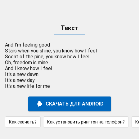
Текст
And I'm feeling good
Stars when you shine, you know how I feel
Scent of the pine, you know how I feel
Oh, freedom is mine
And I know how I feel
It's a new dawn
It's a new day
It's a new life for me
СКАЧАТЬ ДЛЯ ANDROID
Как скачать?
Как установить рингтон на телефон?
К