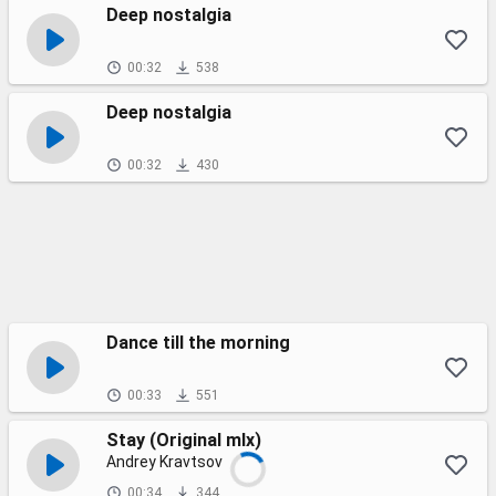
Deep nostalgia
00:32
538
Deep nostalgia
00:32
430
Dance till the morning
00:33
551
Stay (Original mIx)
Andrey Kravtsov
00:34
344