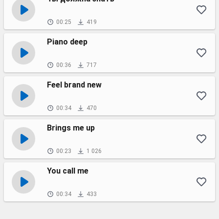
00:25
419
Piano deep
00:36
717
Feel brand new
00:34
470
Brings me up
00:23
1 026
You call me
00:34
433