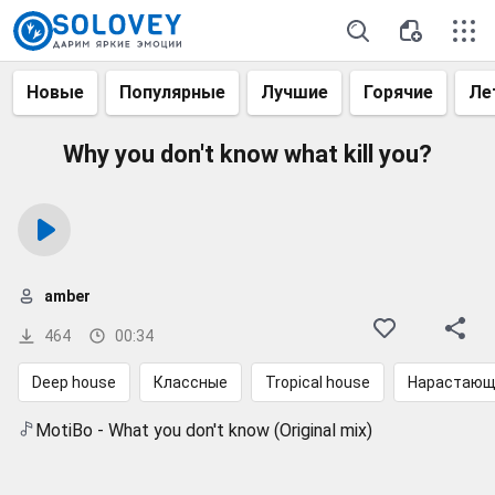
Новые
Популярные
Лучшие
Горячие
Ле
Why you don't know what kill you?
amber
464
00:34
Deep house
Классные
Tropical house
Нарастающ
MotiBo - What you don't know (Original mix)