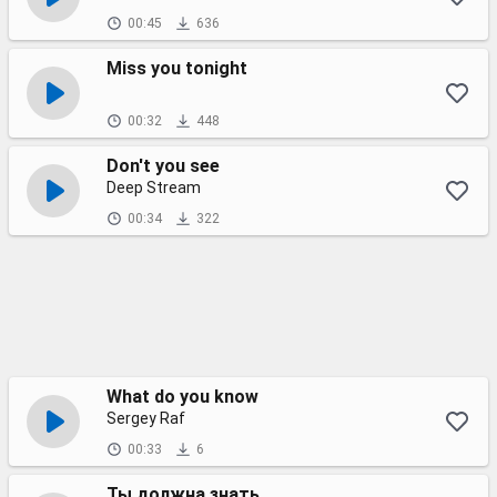
00:45
636
Miss you tonight
00:32
448
Don't you see
Deep Stream
00:34
322
What do you know
Sergey Raf
00:33
6
Ты должна знать