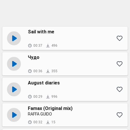
Sail with me
00:37
496
Чудо
00:36
355
August diaries
00:29
996
Famax (Original mix)
RAFFA GUIDO
00:32
15