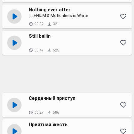
Nothing ever after
ILLENIUM & Motionless in White
00:32
321
Still ballin
00:47
525
Сердечный приступ
00:27
586
Приятная жесть