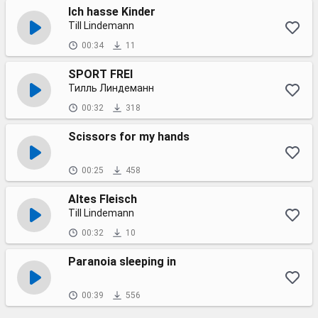
Ich hasse Kinder
Till Lindemann
00:34
11
SPORT FREI
Тилль Линдеманн
00:32
318
Scissors for my hands
00:25
458
Altes Fleisch
Till Lindemann
00:32
10
Paranoia sleeping in
00:39
556