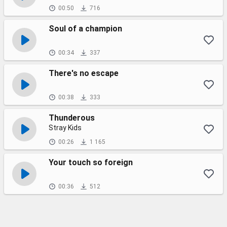
00:50
716
Soul of a champion
00:34
337
There's no escape
00:38
333
Thunderous
Stray Kids
00:26
1 165
Your touch so foreign
00:36
512