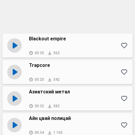
Blackout empire
00:35
562
Trapcore
00:20
542
Азиатский метал
00:32
582
Айн цвай полицай
00:34
1 165