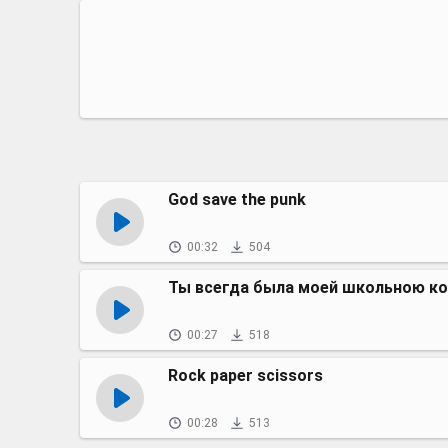
God save the punk
00:32
504
Ты всегда была моей школьною к
00:27
518
Rock paper scissors
00:28
513