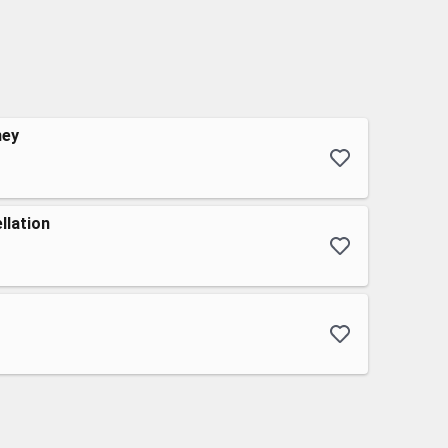
ney
llation