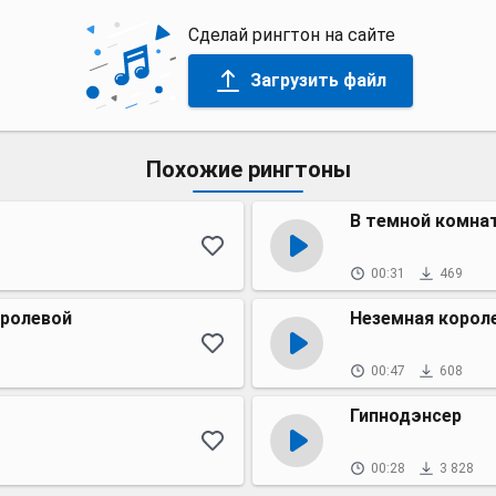
Сделай рингтон на сайте
Загрузить файл
Похожие рингтоны
В темной комна
00:31
469
оролевой
Неземная корол
00:47
608
Гипнодэнсер
00:28
3 828