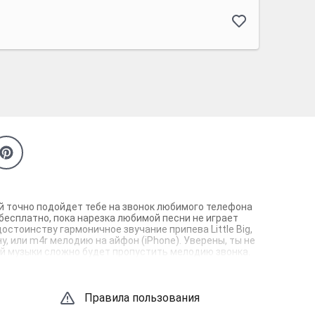
рый точно подойдет тебе на звонок любимого телефона
 бесплатно, пока нарезка любимой песни не играет
остоинству гармоничное звучание припева Little Big,
у, или m4r мелодию на айфон (iPhone). Уверены, ты не
кой музыки сложно будет пропустить мелодию звонка.
Правила пользования