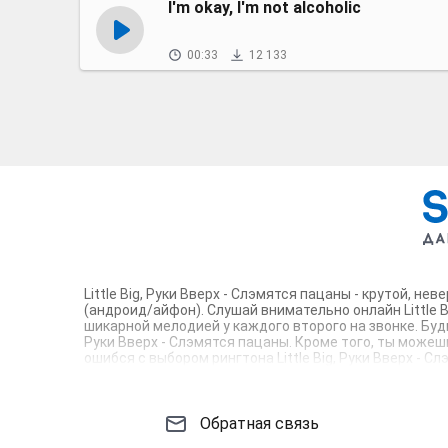
I'm okay, I'm not alcoholic
00:33
12 133
Little Big, Руки Вверх - Слэмятся пацаны - крутой, 
(андроид/айфон). Слушай внимательно онлайн Little B
шикарной мелодией у каждого второго на звонке. Буд
Руки Вверх - Слэмятся пацаны. Кроме того, ты можешь
ошибся с выбором рингтона Little Big, Руки Вверх -
Соловей - mp3 и m4r композиции и звуки на звонок, к
Обратная связь