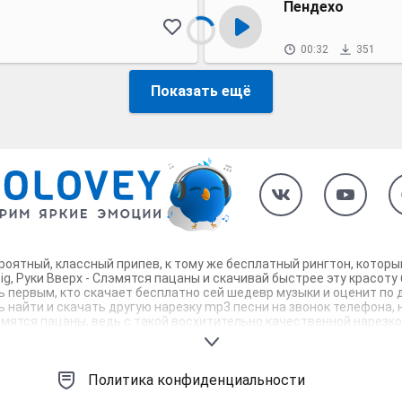
Пендехо
00:32
351
Показать ещё
невероятный, классный припев, к тому же бесплатный рингтон, кото
ig, Руки Вверх - Слэмятся пацаны и скачивай быстрее эту красоту
ь первым, кто скачает бесплатно сей шедевр музыки и оценит по д
 найти и скачать другую нарезку mp3 песни на звонок телефона, н
 Слэмятся пацаны, ведь с такой восхитительно качественной нарез
оторые зацепят тебя и всех вокруг. Твой телефон достоин!
Политика конфиденциальности