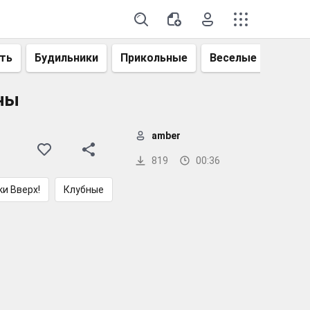
ть
Будильники
Прикольные
Веселые
Смеш
аны
amber
819
00:36
ки Вверх!
Клубные