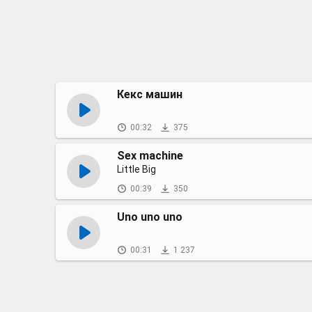
Кекс машин
00:32
375
Sex machine
Little Big
00:39
350
Uno uno uno
00:31
1 237