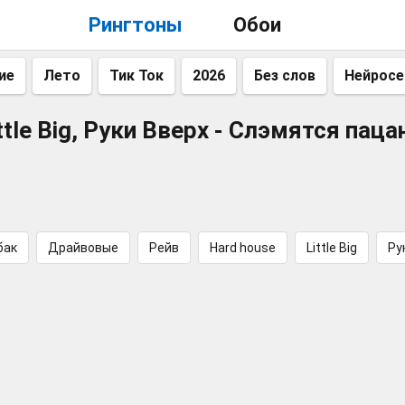
Рингтоны
Обои
ие
Лето
Тик Ток
2026
Без слов
Нейросе
ttle Big, Руки Вверх - Слэмятся пац
бак
Драйвовые
Рейв
Hard house
Little Big
Ру