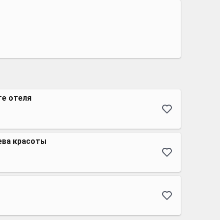
те отеля
ева красоты