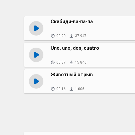
Скибиди-ва-па-па
00:29
37 947
Uno, uno, dos, cuatro
00:37
15 840
Животный отрыв
00:16
1 006