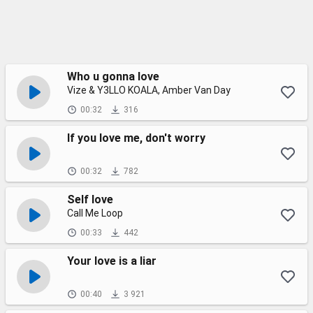
Who u gonna love
Vize & Y3LLO KOALA, Amber Van Day
00:32
316
If you love me, don't worry
00:32
782
Self love
Call Me Loop
00:33
442
Your love is a liar
00:40
3 921