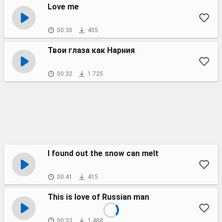
Love me
00:30
455
Твои глаза как Нарния
00:32
1 725
I found out the snow can melt
00:41
415
This is love of Russian man
00:33
1 488