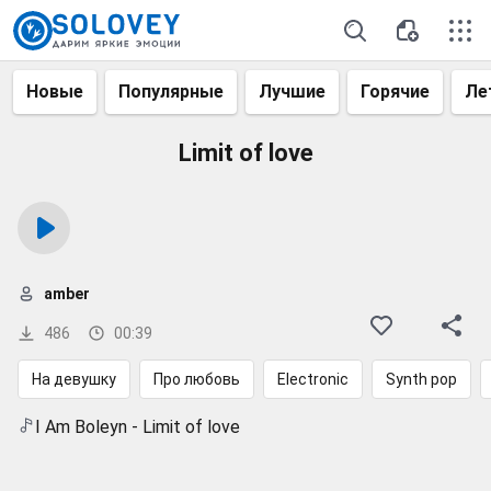
Новые
Популярные
Лучшие
Горячие
Ле
Limit of love
amber
486
00:39
На девушку
Про любовь
Electronic
Synth pop
I Am Boleyn - Limit of love