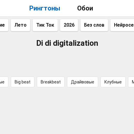
Рингтоны
Обои
ие
Лето
Тик Ток
2026
Без слов
Нейросе
Di di digitalization
ые
Big beat
Breakbeat
Драйвовые
Клубные