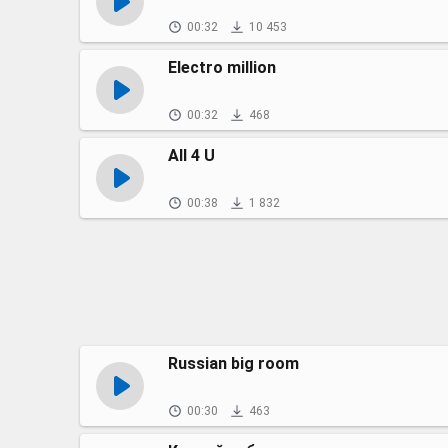
00:32
10 453
Electro million
00:32
468
All 4 U
00:38
1 832
Russian big room
00:30
463