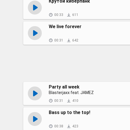
Крутой киберпанк
00:33
611
We live forever
00:31
642
Party all week
Blasterjaxx feat. JAMEZ
00:31
410
Bass up to the top!
00:38
423