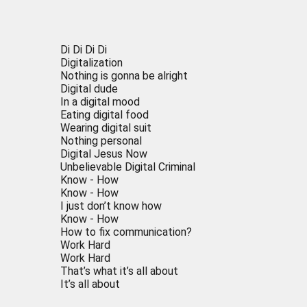
Di Di Di Di
Digitalization
Nothing is gonna be alright
Digital dude
In a digital mood
Eating digital food
Wearing digital suit
Nothing personal
Digital Jesus Now
Unbelievable Digital Criminal
Know - How
Know - How
I just don’t know how
Know - How
How to fix communication?
Work Hard
Work Hard
That’s what it’s all about
It’s all about