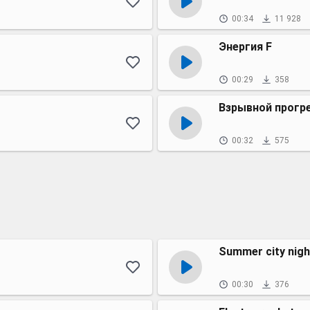
00:34
11 928
Энергия F
00:29
358
Взрывной прогр
00:32
575
Summer city nigh
00:30
376