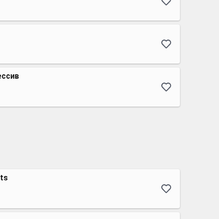
ессив
ts