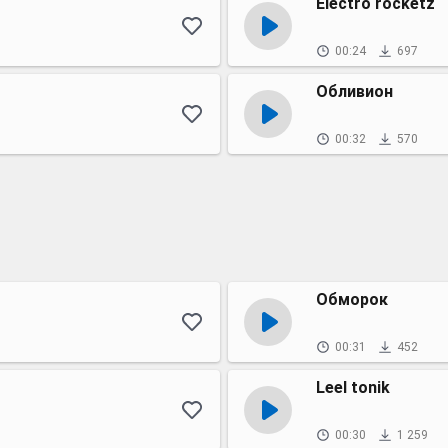
Electro rocketz
00:24
697
Обливион
00:32
570
Обморок
00:31
452
Leel tonik
00:30
1 259