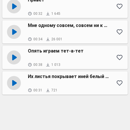
00:32
1 645
Мне одному совсем, совсем ни к чему
00:34
26 001
Опять играем тет-а-тет
00:38
1 013
Их листья покрывает иней белый дым
00:31
721