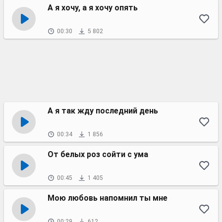
А я хочу, а я хочу опять
00:30
5 802
А я так жду последний день
00:34
1 856
От белых роз сойти с ума
00:45
1 405
Мою любовь напомнил ты мне
00:29
612