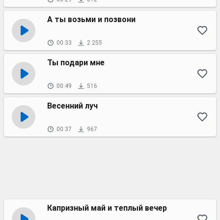
А ты возьми и позвони
00:33
2 255
Ты подари мне
00:49
516
Весенний луч
00:37
967
Капризный май и теплый вечер