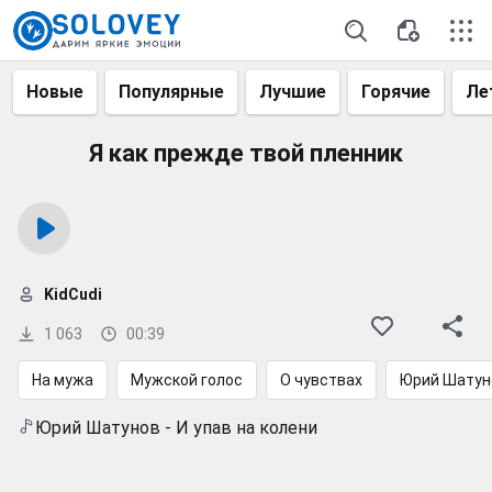
Новые
Популярные
Лучшие
Горячие
Ле
Я как прежде твой пленник
KidCudi
1 063
00:39
На мужа
Мужской голос
О чувствах
Юрий Шатун
Юрий Шатунов - И упав на колени