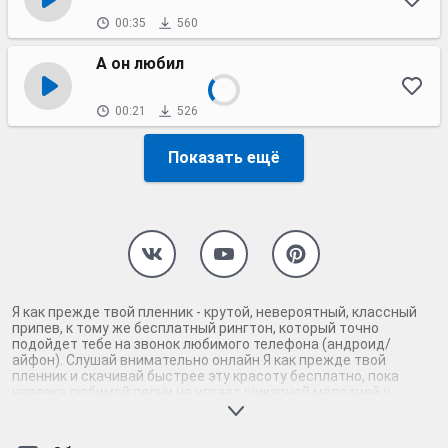
00:35
560
А он любил
00:21
526
Показать ещё
Я как прежде твой пленник - крутой, невероятный, классный
припев, к тому же бесплатный рингтон, который точно
подойдет тебе на звонок любимого телефона (андроид/
айфон). Слушай внимательно онлайн Я как прежде твой
пленник и скачивай быстрее эту красоту бесплатно, пока
нарезка любимой песни не играет шикарной мелодией у
каждого второго на звонке. Будь первым, кто скачает
бесплатно сей шедевр музыки и оценит по достоинству
гармоничное звучание припева Я как прежде твой пленник.