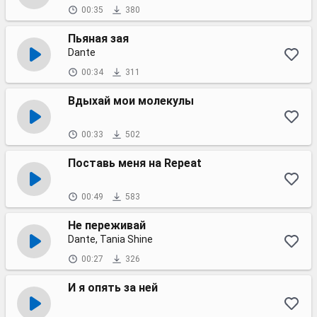
00:35
380
Пьяная зая
Dante
00:34
311
Вдыхай мои молекулы
00:33
502
Поставь меня на Repeat
00:49
583
Не переживай
Dante, Tania Shine
00:27
326
И я опять за ней