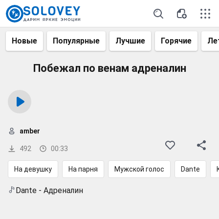
Новые
Популярные
Лучшие
Горячие
Ле
Побежал по венам адреналин
amber
492
00:33
На девушку
На парня
Мужской голос
Dante
Dante - Адреналин