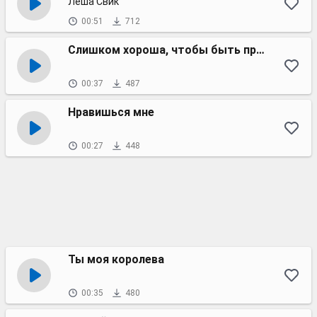
Леша Свик
00:51
712
Слишком хороша, чтобы быть правдой
00:37
487
Нравишься мне
00:27
448
Ты моя королева
00:35
480