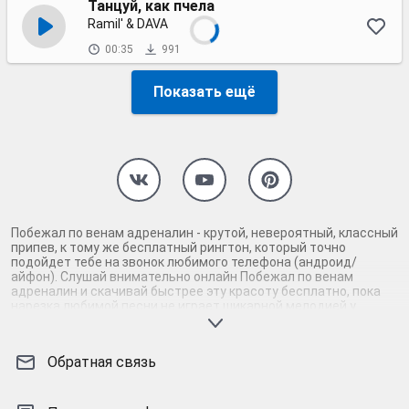
Танцуй, как пчела
Ramil' & DAVA
00:35
991
Показать ещё
Побежал по венам адреналин - крутой, невероятный, классный
припев, к тому же бесплатный рингтон, который точно
подойдет тебе на звонок любимого телефона (андроид/
айфон). Слушай внимательно онлайн Побежал по венам
адреналин и скачивай быстрее эту красоту бесплатно, пока
нарезка любимой песни не играет шикарной мелодией у
каждого второго на звонке. Будь первым, кто скачает
бесплатно сей шедевр музыки и оценит по достоинству
гармоничное звучание припева Побежал по венам адреналин.
Обратная связь
Кроме того, ты можешь найти и скачать другую нарезку mp3
песни на звонок телефона, ну, или m4r мелодию на айфон
(iPhone). Уверены, ты не ошибся с выбором рингтона Побежал
по венам адреналин, ведь с такой восхитительно