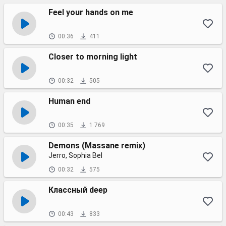
Feel your hands on me
00:36
411
Closer to morning light
00:32
505
Human end
00:35
1 769
Demons (Massane remix)
Jerro, Sophia Bel
00:32
575
Классный deep
00:43
833