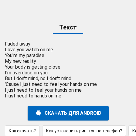
Текст
Faded away
Love you watch on me
You're my paradise
My new reality
Your body is getting close
I'm overdose on you
But I don't mind, no I don't mind
'Cause I just need to feel your hands on me
I just need to feel your hands on me
I just need to hands on me
СКАЧАТЬ ДЛЯ ANDROID
Как скачать?
Как установить рингтон на телефон?
К