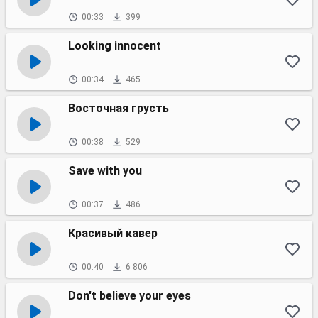
00:33
399
Looking innocent
00:34
465
Восточная грусть
00:38
529
Save with you
00:37
486
Красивый кавер
00:40
6 806
Don't believe your eyes