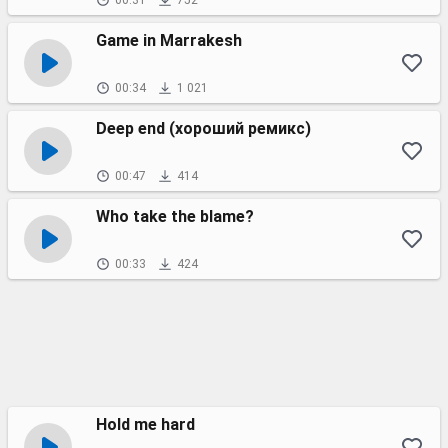
00:31
752
Game in Marrakesh
00:34
1 021
Deep end (хороший ремикс)
00:47
414
Who take the blame?
00:33
424
Hold me hard