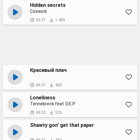
Hidden secrets
Coswick
00:37
1 489
Красивый плач
00:37
402
Loneliness
Tennebreck feat. D.E.P.
00:32
526
Shawty gon' get that paper