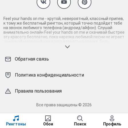
Feel your hands on me - крутой, невероятный, классный припев,
к тому же бесплатный рингтон, который точно подойдет тебе
на звонок любимого телефона (андроид/айфон). Слушай
внимательно онлайн Feel your hands on me и скачивай быстрее
эту красоту бесплатно, пока нарезка любимой песни не играет
шикарной мелодией у каждого второго на звонке. Будь
первым, кто скачает бесплатно сей шедевр музыки и оценит
по достоинству гармоничное звучание припева Feel your
hands on me. Кроме того, ты можешь найти и скачать другую
Обратная связь
нарезку mp3 песни на звонок телефона, ну, или m4r мелодию
на айфон (iPhone). Уверены, ты не ошибся с выбором рингтона
Feel your hands on me, ведь с такой восхитительно
качественной нарезкой музыки сложно будет пропустить
Политика конфиденциальности
мелодию звонка. Соловей - mp3 и m4r композиции и звуки на
звонок, которые зацепят тебя и всех вокруг. Твой телефон
достоин!
Правила пользования
Все права защищены © 2026
Рингтоны
Обои
Поиск
Профиль