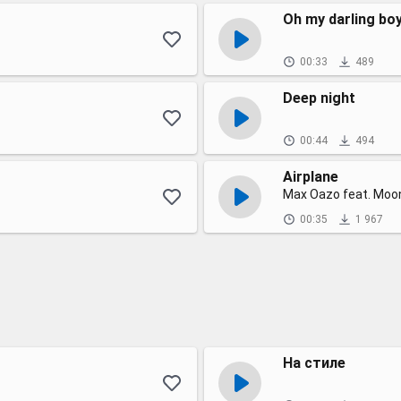
Oh my darling bo
00:33
489
Deep night
00:44
494
Airplane
Max Oazo feat. Mo
00:35
1 967
На стиле