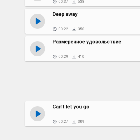
00:37
538
Deep away
00:22
350
Размеренное удовольствие
00:29
410
Can't let you go
00:27
309