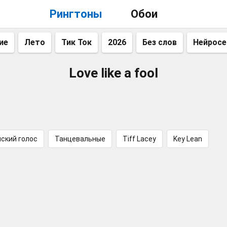
Рингтоны
Обои
ие
Лето
Тик Ток
2026
Без слов
Нейросе
Love like a fool
ский голос
Танцевальные
Tiff Lacey
Key Lean