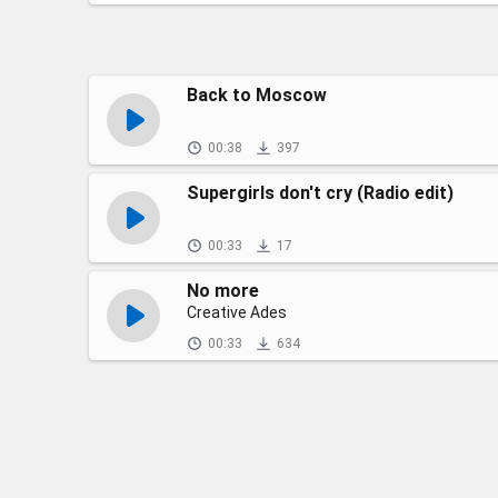
Back to Moscow
00:38
397
Supergirls don't cry (Radio edit)
00:33
17
No more
Creative Ades
00:33
634