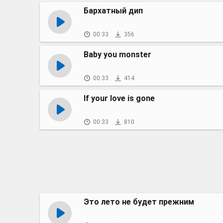
Бархатный дип
00:33
356
Baby you monster
00:33
414
If your love is gone
00:33
810
Это лето не будет прежним