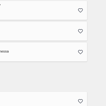
y
onessa