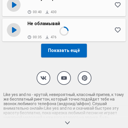
00:40
430
Не обламывай
00:35
476
Показать ещё
Like yes and no - крутой, невероятный, классный припев, к тому
же бесплатный рингтон, который точно подойдет тебе на
звонок любимого телефона (андроид/айфон). Слушай
внимательно онлайн Like yes and no и скачивай быстрее эту
красоту бесплатно, пока нарезка любимой песни не играет
шикарной мелодией у каждого второго на звонке. Будь
первым, кто скачает бесплатно сей шедевр музыки и оценит
по достоинству гармоничное звучание припева Like yes and