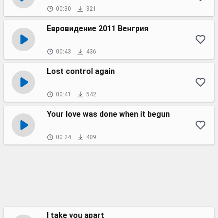
00:30
321
Евровидение 2011 Венгрия
00:43
436
Lost control again
00:41
542
Your love was done when it begun
00:24
409
I take you apart