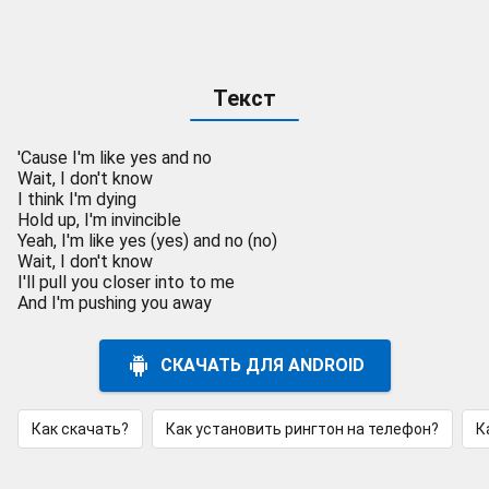
Текст
'Cause I'm like yes and no
Wait, I don't know
I think I'm dying
Hold up, I'm invincible
Yeah, I'm like yes (yes) and no (no)
Wait, I don't know
I'll pull you closer into to me
And I'm pushing you away
СКАЧАТЬ ДЛЯ ANDROID
Как скачать?
Как установить рингтон на телефон?
К