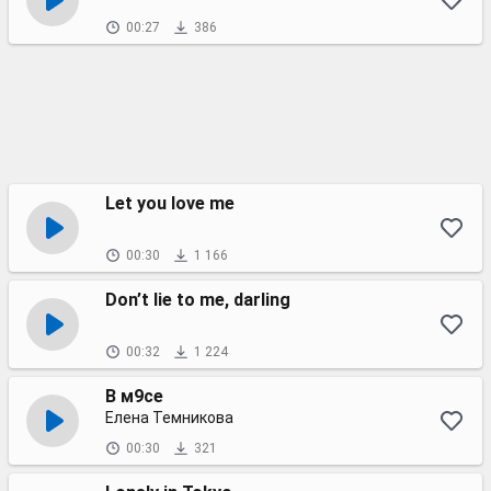
00:27
386
Let you love me
00:30
1 166
Don’t lie to me, darling
00:32
1 224
В м9се
Елена Темникова
00:30
321