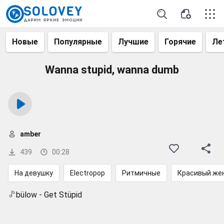
Новые
Популярные
Лучшие
Горячие
Ле
Wanna stupid, wanna dumb
amber
439
00:28
На девушку
Electropop
Ритмичные
Красивый жен
bülow - Get Stüpid