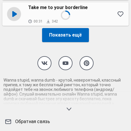
Take me to your borderline
00:31
342
Показать ещё
Wanna stupid, wanna dumb - крутой, невероятный, классный
припев, к тому же бесплатный рингтон, который точно
подойдет тебе на звонок любимого телефона (андроид/
айфон). Слушай внимательно онлайн Wanna stupid, wanna
dumb и скачивай быстрее эту красоту бесплатно, пока
нарезка любимой песни не играет шикарной мелодией у
каждого второго на звонке. Будь первым, кто скачает
бесплатно сей шедевр музыки и оценит по достоинству
гармоничное звучание припева Wanna stupid, wanna dumb.
Обратная связь
Кроме того, ты можешь найти и скачать другую нарезку mp3
песни на звонок телефона, ну, или m4r мелодию на айфон