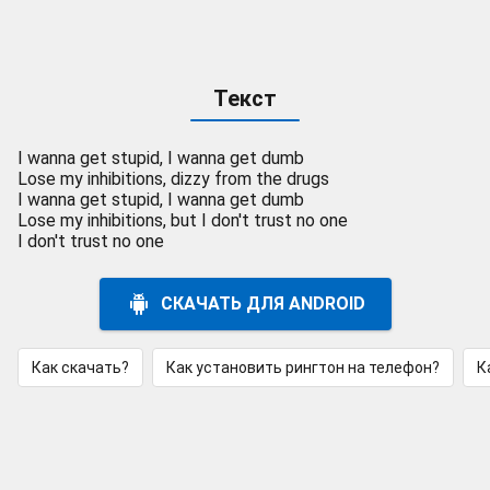
Текст
I wanna get stupid, I wanna get dumb
Lose my inhibitions, dizzy from the drugs
I wanna get stupid, I wanna get dumb
Lose my inhibitions, but I don't trust no one
I don't trust no one
СКАЧАТЬ ДЛЯ ANDROID
Как скачать?
Как установить рингтон на телефон?
К