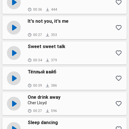
00:36
444
It's not you, it's me
00:27
353
Sweet sweet talk
00:34
379
Тёплый вайб
00:39
386
One drink away
Cher Lloyd
00:27
596
Sleep dancing