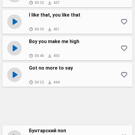
00:32
437
I like that, you like that
00:39
451
Boy you make me high
00:40
450
Got no more to say
00:23
444
Бунтарский поп