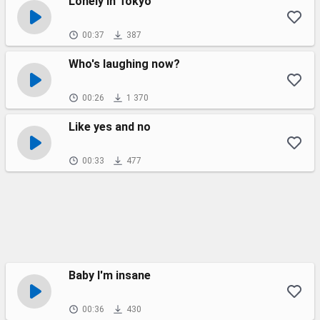
Lonely in Tokyo
00:37
387
Who's laughing now?
00:26
1 370
Like yes and no
00:33
477
Baby I'm insane
00:36
430