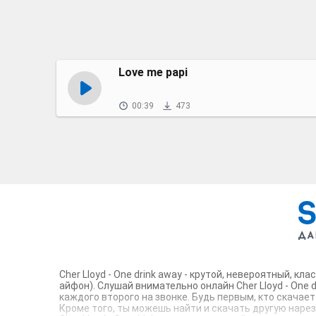
Love me papi
00:39
473
Cher Lloyd - One drink away - крутой, невероятный, 
айфон). Слушай внимательно онлайн Cher Lloyd - One 
каждого второго на звонке. Будь первым, кто скачает
Кроме того, ты можешь найти и скачать другую нарез