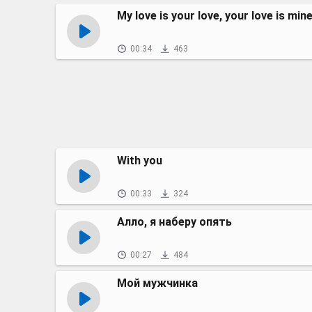
My love is your love, your love is min
00:34
463
With you
00:33
324
Алло, я наберу опять
00:27
484
Мой мужчинка