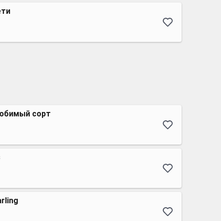
ети
юбимый сорт
s
arling