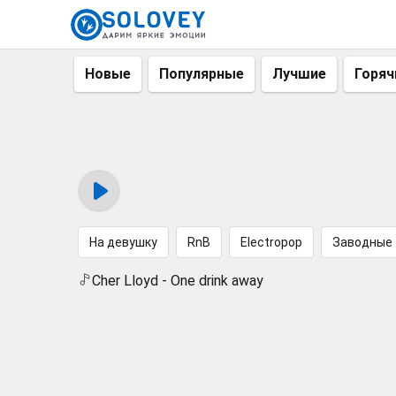
Новые
Популярные
Лучшие
Горяч
На девушку
RnB
Electropop
Заводные
Cher Lloyd - One drink away