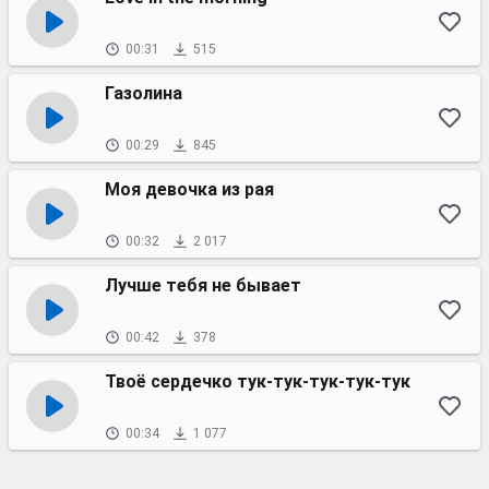
00:31
515
Газолина
00:29
845
Моя девочка из рая
00:32
2 017
Лучше тебя не бывает
00:42
378
Твоё сердечко тук-тук-тук-тук-тук
00:34
1 077