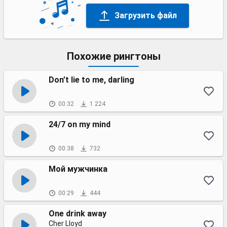
Загрузить файл
Похожие рингтоны
Don’t lie to me, darling
00:32
1 224
24/7 on my mind
00:38
732
Мой мужчинка
00:29
444
One drink away
Cher Lloyd