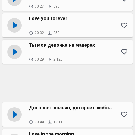
00:27
596
Love you forever
00:32
352
Ты моя девочка на манерах
00:29
2 125
Догорает кальян, догорает любовь
00:44
1 811
Love in the morning