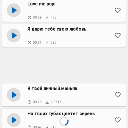
Love me papi
00:39
473
Я дарю тебе свою любовь
00:31
685
Я твой личный маньяк
00:28
28 715
На твоих губах цветет сирень
00:42
819