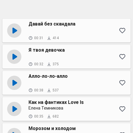
Давай без скандала
00:31
414
Я твоя девочка
00:32
375
Алло-ло-ло-алло
00:38
537
Как на фантиках Love Is
Елена Темникова
00:35
682
Морозом и холодом