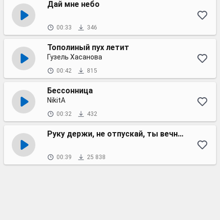
Дай мне небо
00:33
346
Тополиный пух летит
Гузель Хасанова
00:42
815
Бессонница
NikitA
00:32
432
Руку держи, не отпускай, ты вечность моя
00:39
25 838