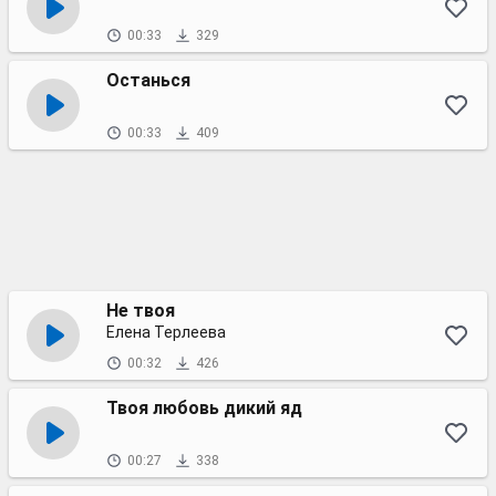
00:33
329
Останься
00:33
409
Не твоя
Елена Терлеева
00:32
426
Твоя любовь дикий яд
00:27
338