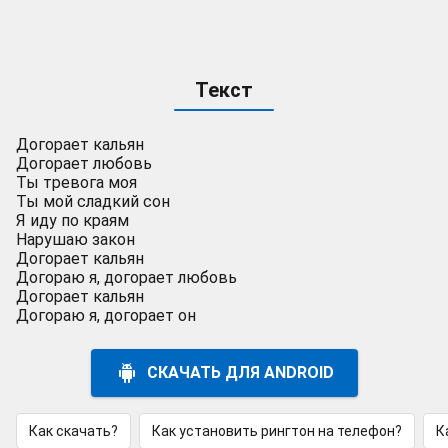
Текст
Догорает кальян
Догорает любовь
Ты тревога моя
Ты мой сладкий сон
Я иду по краям
Нарушаю закон
Догорает кальян
Догораю я, догорает любовь
Догорает кальян
Догораю я, догорает он
СКАЧАТЬ ДЛЯ ANDROID
Как скачать?
Как установить рингтон на телефон?
К