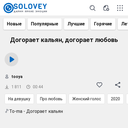
Новые
Популярные
Лучшие
Горячие
Ле
Догорает кальян, догорает любовь
tooya
1 811
00:44
На девушку
Про любовь
Женский голос
2020
To-ma - Догорает кальян