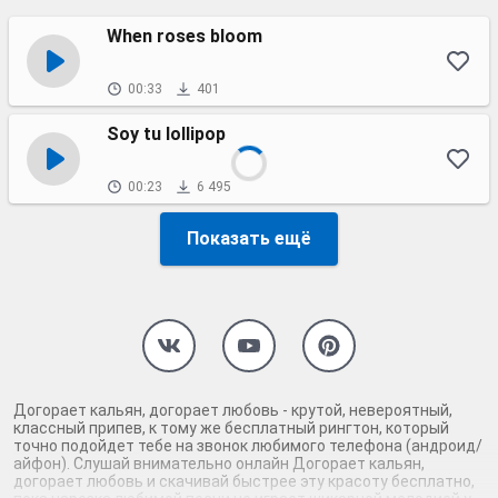
When roses bloom
00:33
401
Soy tu lollipop
00:23
6 495
Показать ещё
Догорает кальян, догорает любовь - крутой, невероятный,
классный припев, к тому же бесплатный рингтон, который
точно подойдет тебе на звонок любимого телефона (андроид/
айфон). Слушай внимательно онлайн Догорает кальян,
догорает любовь и скачивай быстрее эту красоту бесплатно,