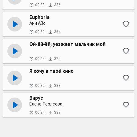
00:33
336
Euphoria
Ани Айс
00:32
364
Ой-ёй-ёй, уезжает мальчик мой
00:24
374
Я хочу в твоё кино
00:32
383
Вирус
Елена Терлеева
00:34
333