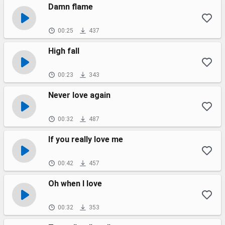
Damn flame
00:25
437
High fall
00:23
343
Never love again
00:32
487
If you really love me
00:42
457
Oh when I love
00:32
353