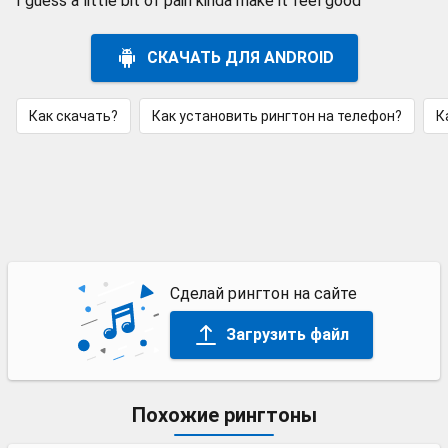
I guess a little bit of pain kinda make it feel good
СКАЧАТЬ ДЛЯ ANDROID
Как скачать?
Как установить рингтон на телефон?
К
Сделай рингтон на сайте
Загрузить файл
Похожие рингтоны