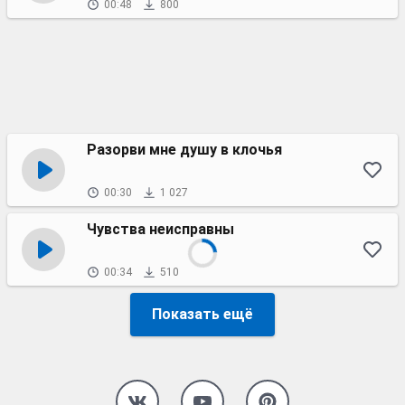
00:48
800
Разорви мне душу в клочья
00:30
1 027
Чувства неисправны
00:34
510
Показать ещё