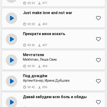
00:33
977
Just make love and not war
00:28
453
Прекрати меня искать
00:42
437
Мечтатели
Mekhman, Леша Свик
00:30
494
Под дождём
Артем Качер, Ирина Дубцова
00:42
850
Давай забудем всю боль и обиды