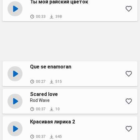
Ты мой райский цветок
00:33
398
Que se enamoran
00:27
515
Scared love
Rod Wave
00:37
10
Красивая лирика 2
00:37
645