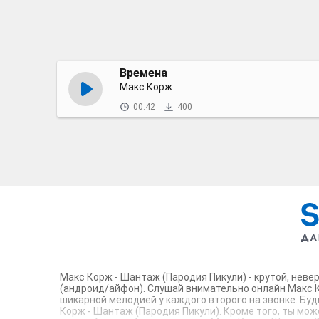
Времена
Макс Корж
00:42
400
Макс Корж - Шантаж (Пародия Пикули) - крутой, неве
(андроид/айфон). Слушай внимательно онлайн Макс К
шикарной мелодией у каждого второго на звонке. Бу
Корж - Шантаж (Пародия Пикули). Кроме того, ты може