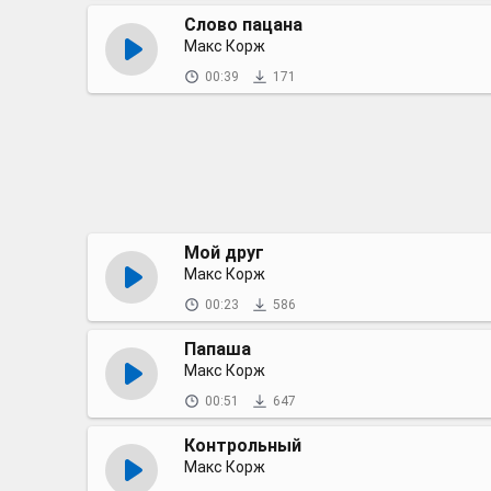
Слово пацана
Макс Корж
00:39
171
Мой друг
Макс Корж
00:23
586
Папаша
Макс Корж
00:51
647
Контрольный
Макс Корж