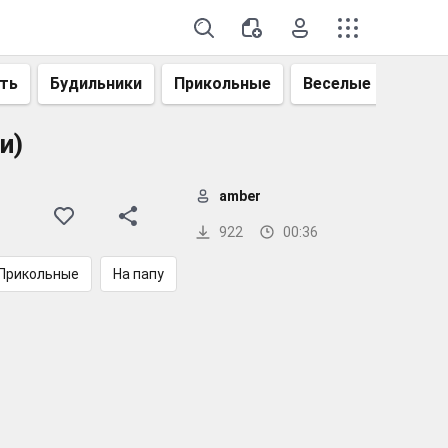
ть
Будильники
Прикольные
Веселые
Смеш
и)
amber
922
00:36
Прикольные
На папу