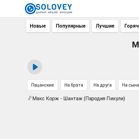
Новые
Популярные
Лучшие
Горяч
М
Пацанские
На брата
На друга
На сына
Макс Корж - Шантаж (Пародия Пикули)