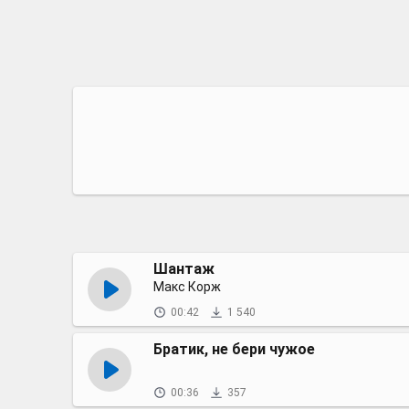
Шантаж
Макс Корж
00:42
1 540
Братик, не бери чужое
00:36
357