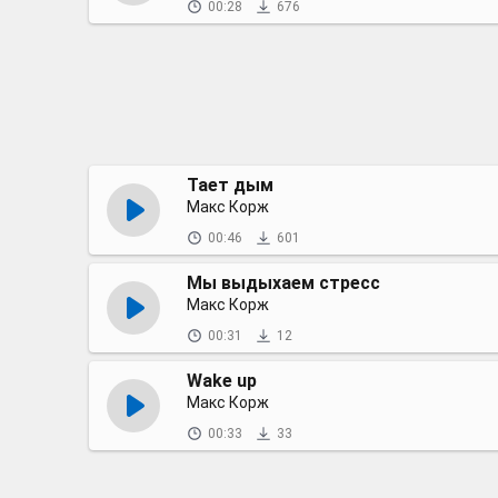
00:28
676
Тает дым
Макс Корж
00:46
601
Мы выдыхаем стресс
Макс Корж
00:31
12
Wake up
Макс Корж
00:33
33