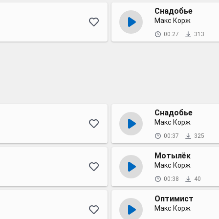
Снадобье
Макс Корж
00:27
313
Снадобье
Макс Корж
00:37
325
Мотылёк
Макс Корж
00:38
40
Оптимист
Макс Корж