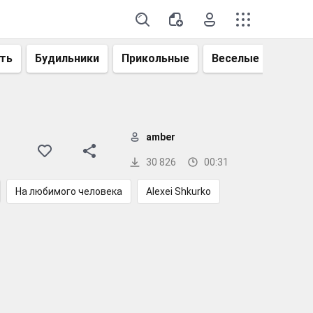
ть
Будильники
Прикольные
Веселые
Смеш
amber
30 826
00:31
На любимого человека
Alexei Shkurko