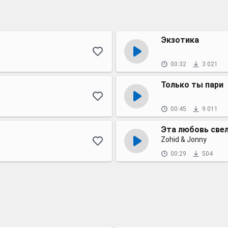
Экзотика
00:32
3 021
Только ты пари
00:45
9 011
Эта любовь свел
Zohid & Jonny
00:29
504