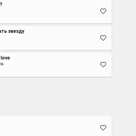
?
ать звезду
 love
ya