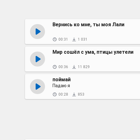
Вернись ко мне, ты моя Лали
00:31
1 031
Мир сошёл с ума, птицы улетели
00:36
11 829
поймай
Падаю я
00:28
853