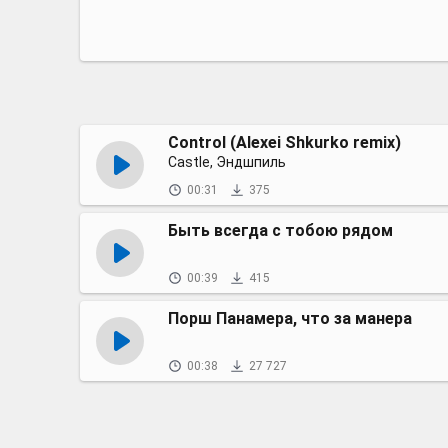
Control (Alexei Shkurko remix)
Castle, Эндшпиль
00:31
375
Быть всегда с тобою рядом
00:39
415
Порш Панамера, что за манера
00:38
27 727