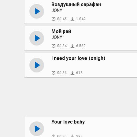
Воздушный сарафан
JONY
00:45
1 042
Мой рай
JONY
00:34
6 539
I need your love tonight
00:36
618
Your love baby
00:35
323