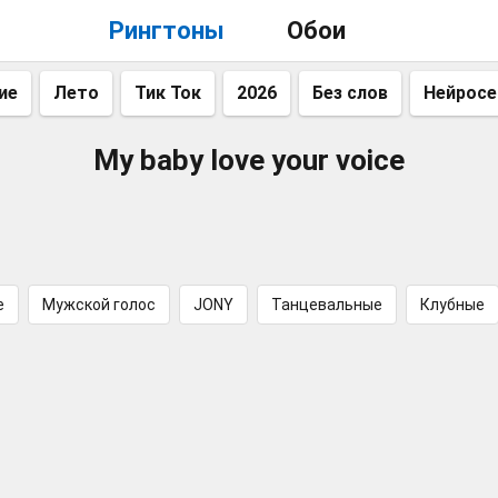
Рингтоны
Обои
ие
Лето
Тик Ток
2026
Без слов
Нейросе
My baby love your voice
e
Мужской голос
JONY
Танцевальные
Клубные