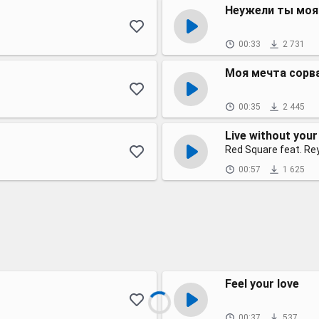
Неужели ты моя
00:33
2 731
Моя мечта сорв
00:35
2 445
Live without your
Red Square feat. Re
00:57
1 625
Feel your love
00:37
537