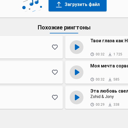
Загрузить файл
Похожие рингтоны
Твои глаза как 
00:32
1 725
Моя мечта сорва
00:32
585
Эта любовь свел
Zohid & Jony
00:29
338