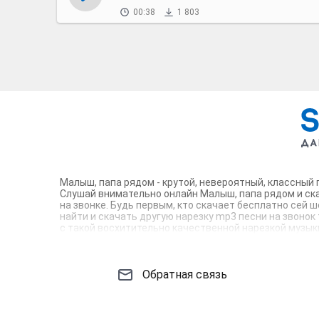
00:38
1 803
Малыш, папа рядом - крутой, невероятный, классный 
Слушай внимательно онлайн Малыш, папа рядом и ска
на звонке. Будь первым, кто скачает бесплатно сей
найти и скачать другую нарезку mp3 песни на звонок 
с такой восхитительно качественной нарезкой музыки
всех вокруг. Твой телефон достоин!
Обратная связь