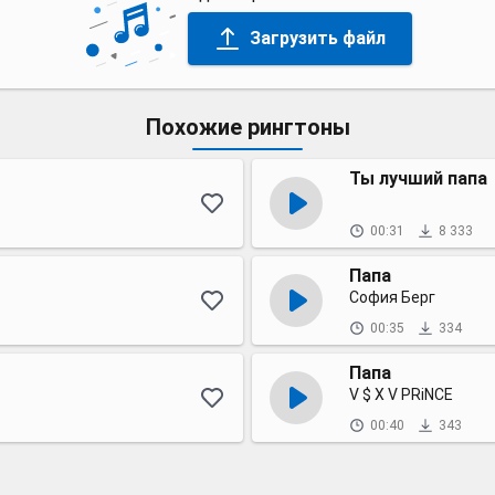
Загрузить файл
Похожие рингтоны
Ты лучший папа
00:31
8 333
Папа
София Берг
00:35
334
Папа
V $ X V PRiNCE
00:40
343