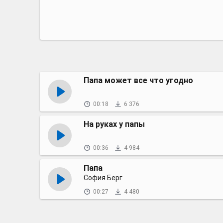
Папа может все что угодно
00:18
6 376
На руках у папы
00:36
4 984
Папа
София Берг
00:27
4 480