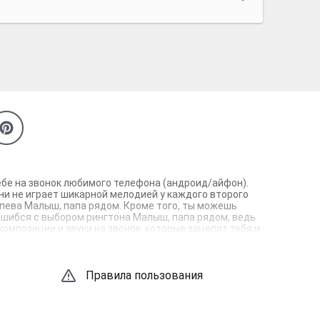
ебе на звонок любимого телефона (андроид/айфон).
ни не играет шикарной мелодией у каждого второго
ипева Малыш, папа рядом. Кроме того, ты можешь
е ошибся с выбором рингтона Малыш, папа рядом, ведь
омпозиции и звуки на звонок, которые зацепят тебя и
Правила пользования