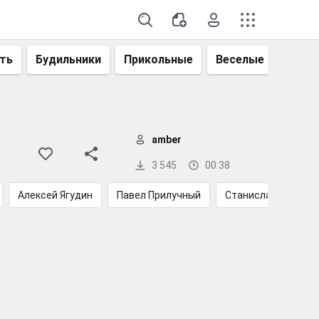
ть
Будильники
Прикольные
Веселые
Смеш
amber
3 545
00:38
Алексей Ягудин
Павел Прилучный
Станислав Бондар