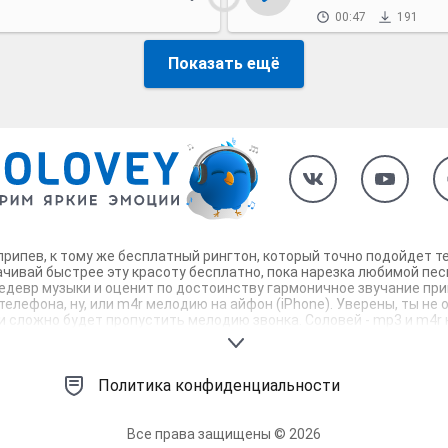
00:47
191
Показать ещё
припев, к тому же бесплатный рингтон, который точно подойдет т
чивай быстрее эту красоту бесплатно, пока нарезка любимой пес
 шедевр музыки и оценит по достоинству гармоничное звучание пр
телефона, ну, или m4r мелодию на айфон (iPhone). Уверены, ты н
 сложно будет пропустить мелодию звонка. Соловей - mp3 и m4r к
Политика конфиденциальности
Все права защищены © 2026