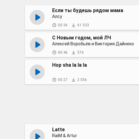
Если ты будешь рядом мама
Алсу
00:36
61 533
С Новым годом, мой ЛЧ
Алексей Воробьёв и Виктория Дайнеко
00:46
576
Hop sha la la la
00:27
2 556
Latte
RaiM & Artur