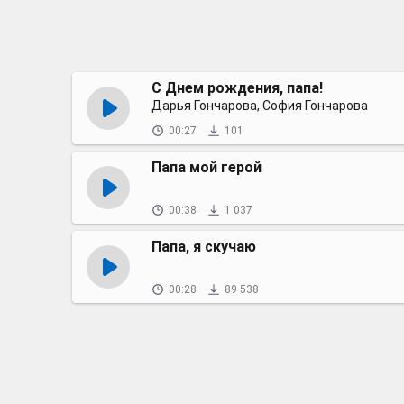
С Днем рождения, папа!
Дарья Гончарова, София Гончарова
00:27
101
Папа мой герой
00:38
1 037
Папа, я скучаю
00:28
89 538