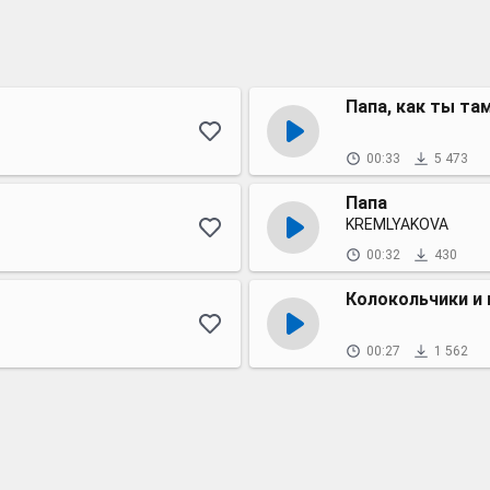
Папа, как ты та
00:33
5 473
Папа
KREMLYAKOVA
00:32
430
Колокольчики и 
00:27
1 562