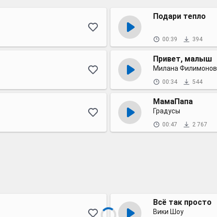
Подари тепло
00:39
394
Привет, малыш
Милана Филимонов
00:34
544
МамаПапа
Градусы
00:47
2 767
Всё так просто
Вики Шоу