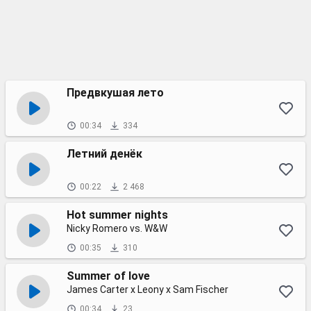
Предвкушая лето
00:34
334
Летний денёк
00:22
2 468
Hot summer nights
Nicky Romero vs. W&W
00:35
310
Summer of love
James Carter x Leony x Sam Fischer
00:34
23