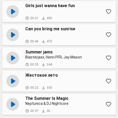
Girls just wanna have fun
00:31
490
Can you bring me sunrise
00:46
470
Summer jams
Blasterjaxx, Henri PFR, Jay Mason
00:35
344
Жестокое лето
00:22
335
The Summer Is Magic
Neptunica & DJ Nightcore
00:37
36