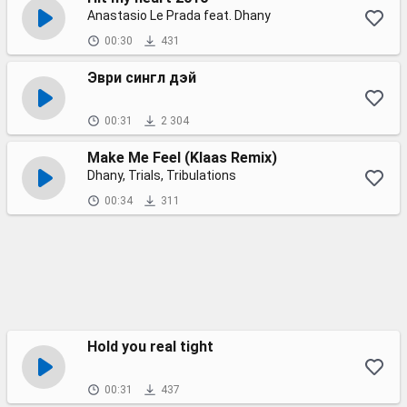
Anastasio Le Prada feat. Dhany
00:30
431
Эври сингл дэй
00:31
2 304
Make Me Feel (Klaas Remix)
Dhany, Trials, Tribulations
00:34
311
Hold you real tight
00:31
437