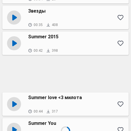
Звезды
00:35
408
Summer 2015
00:42
398
Summer love <3 милота
00:44
317
Summer You