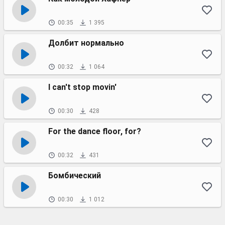
00:35
1 395
Долбит нормально
00:32
1 064
I can't stop movin'
00:30
428
For the dance floor, for?
00:32
431
Бомбический
00:30
1 012