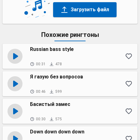
Загрузить файл
Похожие рингтоны
Russian bass style
00:31
478
Я газую без вопросов
00:46
599
Басистый замес
00:30
575
Down down down down