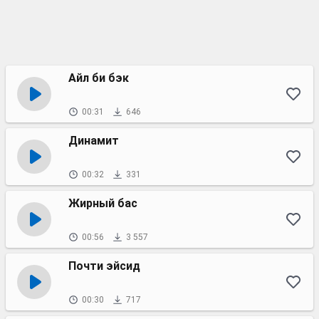
Айл би бэк
00:31
646
Динамит
00:32
331
Жирный бас
00:56
3 557
Почти эйсид
00:30
717