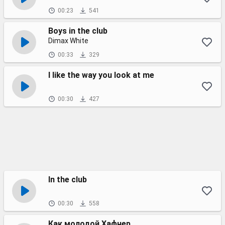
00:23
541
Boys in the club
Dimax White
00:33
329
I like the way you look at me
00:30
427
In the club
00:30
558
Как молодой Хафнер