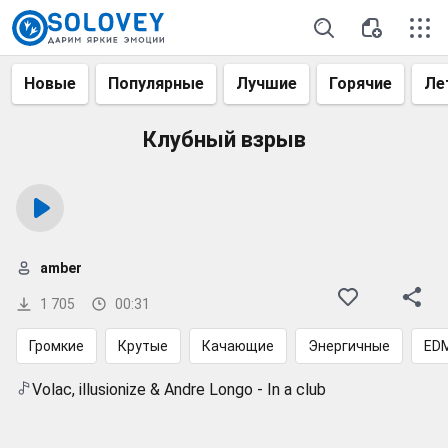
Новые
Популярные
Лучшие
Горячие
Ле
Клубный взрыв
amber
1 705
00:31
Громкие
Крутые
Качающие
Энергичные
ED
Volac, illusionize & Andre Longo - In a club