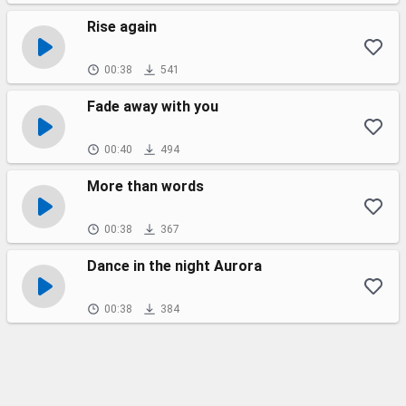
Rise again
00:38
541
Fade away with you
00:40
494
More than words
00:38
367
Dance in the night Aurora
00:38
384