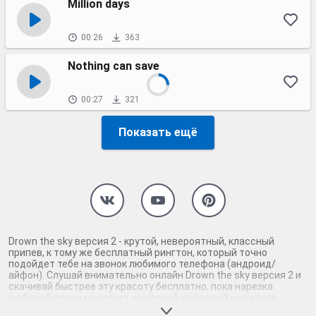
Million days
00:26
363
Nothing can save
00:27
321
Показать ещё
Drown the sky версия 2 - крутой, невероятный, классный
припев, к тому же бесплатный рингтон, который точно
подойдет тебе на звонок любимого телефона (андроид/
айфон). Слушай внимательно онлайн Drown the sky версия 2 и
скачивай быстрее эту красоту бесплатно, пока нарезка
любимой песни не играет шикарной мелодией у каждого
второго на звонке. Будь первым, кто скачает бесплатно сей