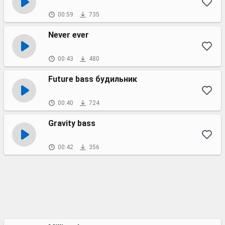
00:59
735
Never ever
00:43
480
Future bass будильник
00:40
724
Gravity bass
00:42
356