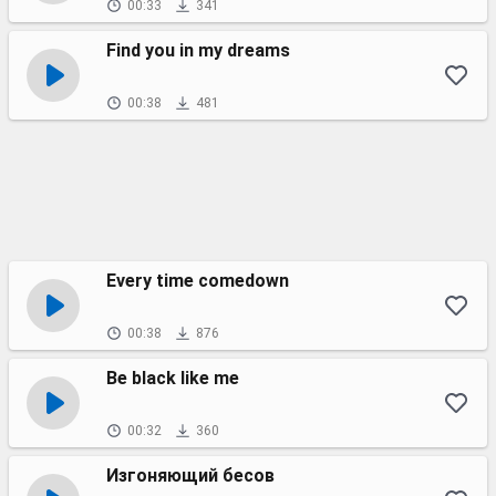
00:33
341
Find you in my dreams
00:38
481
Every time comedown
00:38
876
Be black like me
00:32
360
Изгоняющий бесов