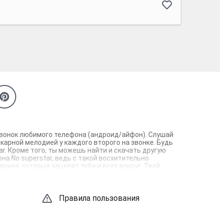
а звонок любимого телефона (андроид/айфон). Слушай
карной мелодией у каждого второго на звонке. Будь
r. Кроме того, ты можешь найти и скачать другую
на No superstar, ведь с такой восхитительно
онок, которые зацепят тебя и всех вокруг. Твой
Правила пользования