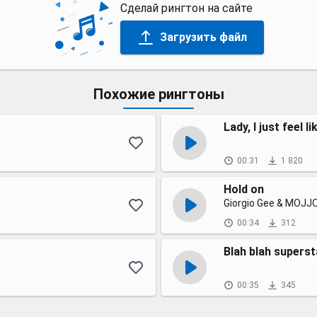
Сделай рингтон на сайте
Загрузить файл
Похожие рингтоны
Lady, I just feel li
00:31
1 820
Hold on
Giorgio Gee & MOJJ
00:34
312
Blah blah superst
00:35
345