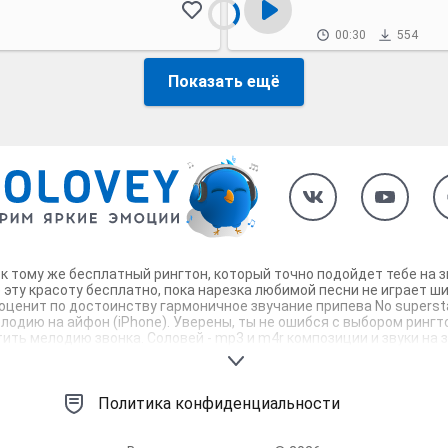
00:30
554
Показать ещё
в, к тому же бесплатный рингтон, который точно подойдет тебе н
 эту красоту бесплатно, пока нарезка любимой песни не играет ши
оценит по достоинству гармоничное звучание припева No supersta
елодию на айфон (iPhone). Уверены, ты не ошибся с выбором рингто
ть мелодию звонка. Соловей - mp3 и m4r композиции и звуки на зв
Политика конфиденциальности