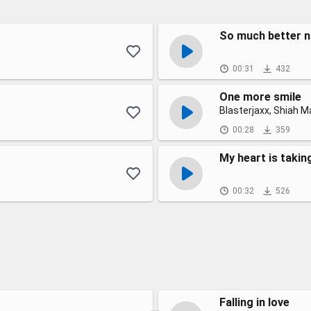
So much better 
00:31
432
One more smile
Blasterjaxx, Shiah M
00:28
359
My heart is takin
00:32
526
Falling in love