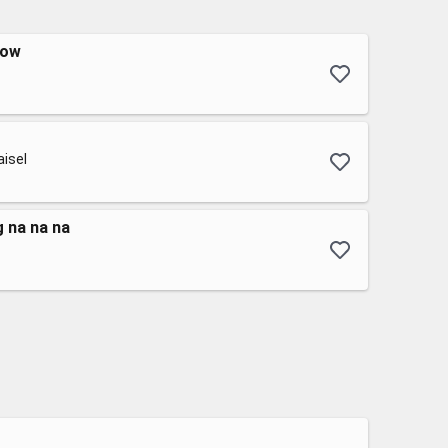
now
aisel
g na na na