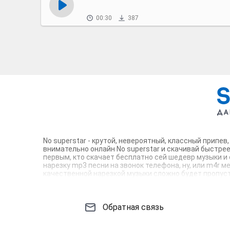
00:30
387
No superstar - крутой, невероятный, классный припе
внимательно онлайн No superstar и скачивай быстрее
первым, кто скачает бесплатно сей шедевр музыки и 
нарезку mp3 песни на звонок телефона, ну, или m4r м
качественной нарезкой музыки сложно будет пропусти
телефон достоин!
Обратная связь