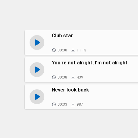
Club star
00:30
1 113
You're not alright, I'm not alright
00:38
439
Never look back
00:33
987