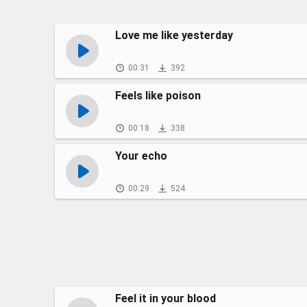
Love me like yesterday
00:31
392
Feels like poison
00:18
338
Your echo
00:29
524
Feel it in your blood