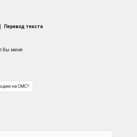
Перевод текста
л бы меня
лодию на СМС?