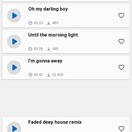
Oh my darling boy
00:33
489
Until the morning light
00:28
495
I’m gonna away
00:41
52 858
Faded deep house remix