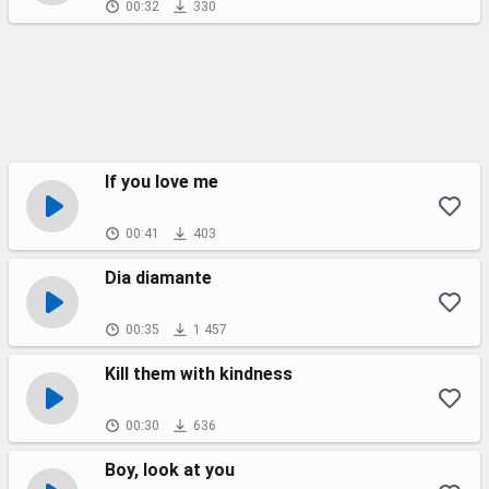
00:32
330
If you love me
00:41
403
Dia diamante
00:35
1 457
Kill them with kindness
00:30
636
Boy, look at you