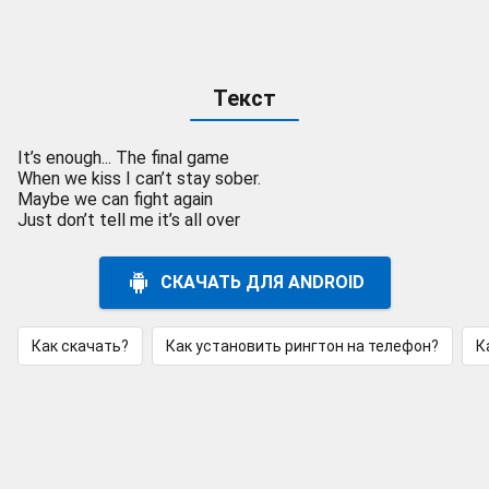
Текст
It’s enough... The final game
When we kiss I can’t stay sober.
Maybe we can fight again
Just don’t tell me it’s all over
СКАЧАТЬ ДЛЯ ANDROID
Как скачать?
Как установить рингтон на телефон?
К