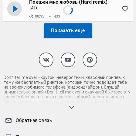
Покажи мне любовь (Hard remix)
tATu
00:35
433
Показать ещё
Don’t tell me over - крутой, невероятный, классный припев, к
тому же бесплатный рингтон, который точно подойдет тебе
на звонок любимого телефона (андроид/айфон). Слушай
внимательно онлайн Don’t tell me over и скачивай быстрее эту
красоту бесплатно, пока нарезка любимой песни не играет
шикарной мелодией у каждого второго на звонке. Будь
первым, кто скачает бесплатно сей шедевр музыки и оценит
по достоинству гармоничное звучание припева Don’t tell me
over. Кроме того, ты можешь найти и скачать другую нарезку
Обратная связь
mp3 песни на звонок телефона, ну, или m4r мелодию на айфон
(iPhone). Уверены, ты не ошибся с выбором рингтона Don’t tell
me over, ведь с такой восхитительно качественной нарезкой
музыки сложно будет пропустить мелодию звонка. Соловей -