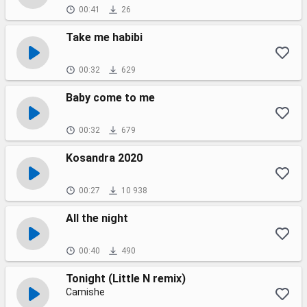
00:41
26
Take me habibi
00:32
629
Baby come to me
00:32
679
Kosandra 2020
00:27
10 938
All the night
00:40
490
Tonight (Little N remix)
Camishe