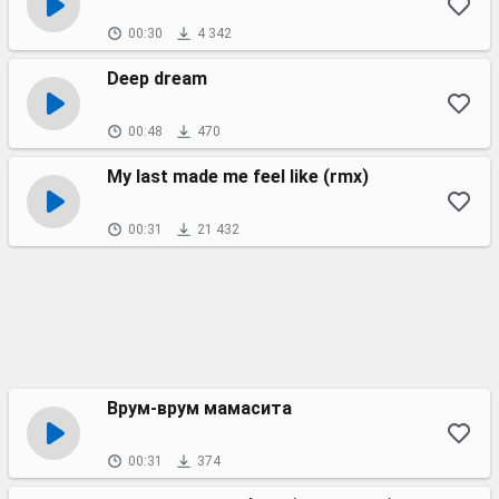
00:30
4 342
Deep dream
00:48
470
My last made me feel like (rmx)
00:31
21 432
Врум-врум мамасита
00:31
374